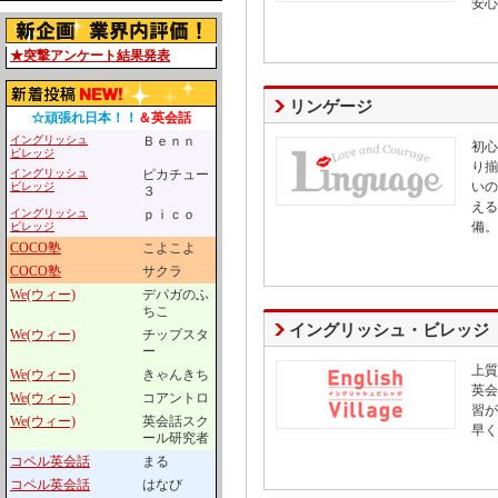
安心
★突撃アンケート結果発表
リンゲージ
☆頑張れ日本！！
＆英会話
イングリッシュ
Ｂｅｎｎ
初心
ビレッジ
り揃
イングリッシュ
ピカチュー
いの
ビレッジ
３
える
イングリッシュ
ｐｉｃｏ
備。
ビレッジ
COCO塾
こよこよ
COCO塾
サクラ
We(ウィー)
デパガのふ
ちこ
イングリッシュ・ビレッジ
We(ウィー)
チップスタ
ー
上質
We(ウィー)
きゃんきち
英会
We(ウィー)
コアントロ
習が
We(ウィー)
英会話スク
早く
ール研究者
コペル英会話
まる
コペル英会話
はなび