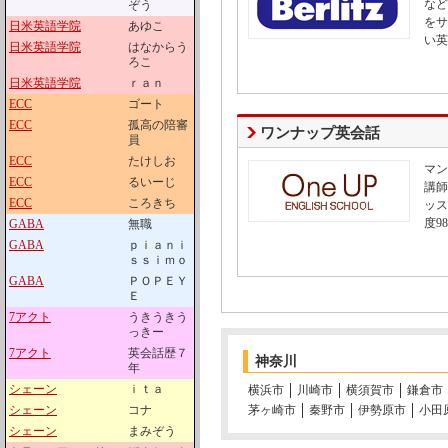
など
ぞう
をサ
日米英語学院
あゆこ
い英
日米英語学院
はなからう
ろこ
日米英語学院
ｒａｎ
ECC
ゴート
ECC
孤高の陪審
ワンナップ英会話
員
ECC
たけしお
マン
ECC
るいーじ
講師
ECC
ころきち
ッス
度9
GABA
無職
GABA
ｐｉａｎｉ
ｓｓｉｍｏ
GABA
ＰＯＰＥＹ
Ｅ
7アクト
うきうきう
っきー
7アクト
英会話歴７
神奈川
年
シェーン
ｉｔａ
横浜市
川崎市
横須賀市
鎌倉市
シェーン
コナ
茅ヶ崎市
秦野市
伊勢原市
小田
シェーン
まみぞう