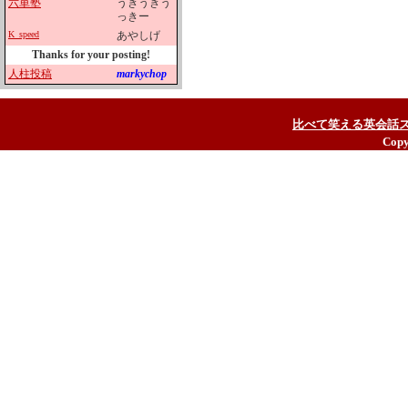
六単塾
うきうきう
っきー
K_speed
あやしげ
Thanks for your posting!
人柱投稿
markychop
比べて笑える英会話
Copy