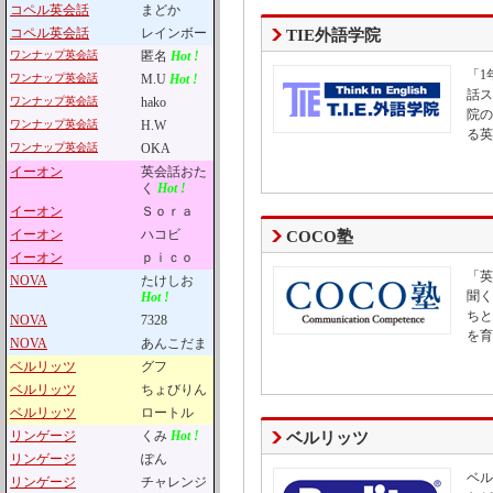
コペル英会話
まどか
コペル英会話
レインボー
TIE外語学院
ワンナップ英会話
匿名
Hot !
「1
ワンナップ英会話
M.U
Hot !
話ス
ワンナップ英会話
hako
院の
ワンナップ英会話
H.W
る英
ワンナップ英会話
OKA
イーオン
英会話おた
く
Hot !
イーオン
Ｓｏｒａ
イーオン
ハコビ
COCO塾
イーオン
ｐｉｃｏ
「英
NOVA
たけしお
聞く
Hot !
ちと
NOVA
7328
を育
NOVA
あんこだま
ベルリッツ
グフ
ベルリッツ
ちょびりん
ベルリッツ
ロートル
リンゲージ
くみ
Hot !
ベルリッツ
リンゲージ
ぽん
ベル
リンゲージ
チャレンジ