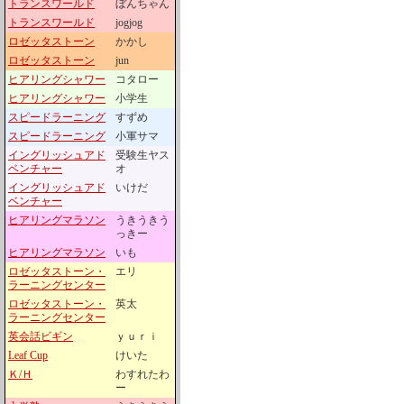
トランスワールド
ぼんちゃん
トランスワールド
jogjog
ロゼッタストーン
かかし
ロゼッタストーン
jun
ヒアリングシャワー
コタロー
ヒアリングシャワー
小学生
スピードラーニング
すずめ
スピードラーニング
小軍サマ
イングリッシュアド
受験生ヤス
ベンチャー
オ
イングリッシュアド
いけだ
ベンチャー
ヒアリングマラソン
うきうきう
っきー
ヒアリングマラソン
いも
ロゼッタストーン・
エリ
ラーニングセンター
ロゼッタストーン・
英太
ラーニングセンター
英会話ビギン
ｙｕｒｉ
Leaf Cup
けいた
Ｋ/Ｈ
わすれたわ
ー