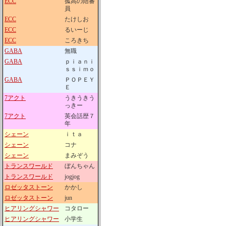
ECC
孤高の陪審
員
ECC
たけしお
ECC
るいーじ
ECC
ころきち
GABA
無職
GABA
ｐｉａｎｉ
ｓｓｉｍｏ
GABA
ＰＯＰＥＹ
Ｅ
7アクト
うきうきう
っきー
7アクト
英会話歴７
年
シェーン
ｉｔａ
シェーン
コナ
シェーン
まみぞう
トランスワールド
ぼんちゃん
トランスワールド
jogjog
ロゼッタストーン
かかし
ロゼッタストーン
jun
ヒアリングシャワー
コタロー
ヒアリングシャワー
小学生