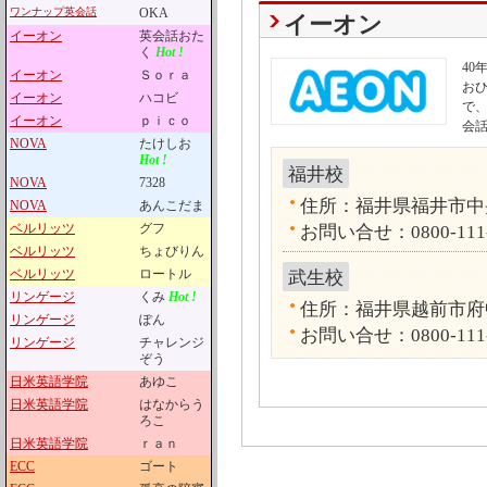
ワンナップ英会話
OKA
イーオン
イーオン
英会話おた
く
Hot !
4
イーオン
Ｓｏｒａ
お
イーオン
ハコビ
で
イーオン
ｐｉｃｏ
会
NOVA
たけしお
Hot !
福井校
NOVA
7328
住所：福井県福井市中央
NOVA
あんこだま
ベルリッツ
グフ
お問い合せ：0800-111
ベルリッツ
ちょびりん
ベルリッツ
ロートル
武生校
リンゲージ
くみ
Hot !
住所：福井県越前市府中
リンゲージ
ぽん
お問い合せ：0800-111
リンゲージ
チャレンジ
ぞう
日米英語学院
あゆこ
日米英語学院
はなからう
ろこ
日米英語学院
ｒａｎ
ECC
ゴート