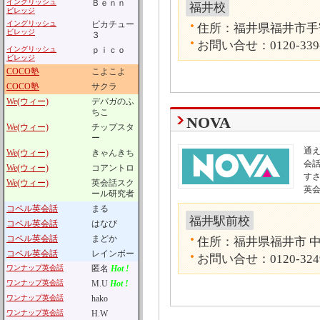
イングリッシュ
Ｂｅｎｎ
福井校
ビレッジ
イングリッシュ
ピカチュー
住所：福井県福井市手寄1
ビレッジ
３
お問い合せ：0120-339
イングリッシュ
ｐｉｃｏ
ビレッジ
COCO塾
こよこよ
COCO塾
サクラ
We(ウィー)
デパガのふ
ちこ
NOVA
We(ウィー)
チップスタ
ー
通
We(ウィー)
きゃんきち
会話
We(ウィー)
コアントロ
す
We(ウィー)
英会話スク
英
ール研究者
コペル英会話
まる
福井駅前校
コペル英会話
はなび
コペル英会話
まどか
住所：福井県福井市 中央
コペル英会話
レインボー
お問い合せ：0120-324
ワンナップ英会話
匿名
Hot !
ワンナップ英会話
M.U
Hot !
ワンナップ英会話
hako
ワンナップ英会話
H.W