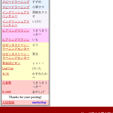
スピードラーニング
すずめ
スピードラーニング
小軍サマ
イングリッシュアド
受験生ヤス
ベンチャー
オ
イングリッシュアド
いけだ
ベンチャー
ヒアリングマラソン
うきうきう
っきー
ヒアリングマラソン
いも
ロゼッタストーン・
エリ
ラーニングセンター
ロゼッタストーン・
英太
ラーニングセンター
英会話ビギン
ｙｕｒｉ
Leaf Cup
けいた
Ｋ/Ｈ
わすれたわ
ー
六単塾
うきうきう
っきー
K_speed
あやしげ
Thanks for your posting!
人柱投稿
markychop