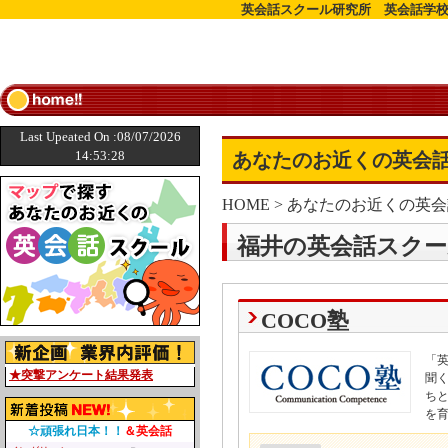
英会話スクール研究所 英会話学校
Last Upeated On :08/07/2026
14:53:28
あなたのお近くの英会話
HOME
>
あなたのお近くの英会
福井の英会話スクー
COCO塾
「
★突撃アンケート結果発表
聞
ち
を
☆頑張れ日本！！
＆英会話