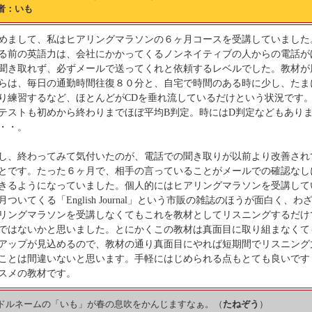
者：いも
めまして、私はヒアリングマラソンの６ヶ月コースを受講していました
る前の英語力は、会社にかかってくるノンネイティブの人からの電話が
聞き取れず、必ずメールで送ってくれと依頼するレベルでした。教材が
らは、毎日の通勤時間往復８０分と、自宅で時間のある時に少し、たま
り練習するなど、ほとんどがCDを垂れ流しているだけという状況です
テストも初めから終わりまでほぼ平均B判定。時にはD判定などもあり
・・。
し、終わってみて気付いたのが、電話での聞き取りが以前より改善され
とです。たった６ヶ月で、相手の言っていることがメールでの確認なし
きるようになっていました。個人的にはヒアリングマラソンを受講して
月ついてくる「English Journal」という市販の雑誌のほうが面白く、わ
リングマラソンを受講しなくてもこれを教材としてリスニングするだけ
ではないかと思いました。とにかくこの教材は真面目に取り組まなくて
アップが見込めるので、教材の通り真面目にやれば短期間でリスニング
ことは間違いないと思います。手軽にはじめられる点もとても良いです
スメの教材です。
ドルネームの「いも」が春の息吹をかんじますなぁ。（
たねぞう
）