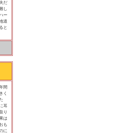
夫だ
難し
ハー
地道
ると
年間
きく
た
に耳
取り
果は
おも
のに