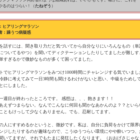
やるのはつらい！（
たねぞう
）
：ヒアリングマラソン
者：躁うつ病疑惑
を話すには、聞き取り力だと気づいてから自分なりにいろんなもの（単
についてるやつ）を聞いてディクテーションしたりしてましたが難しす
単すぎるかで微妙なものが多くて困ってました。
トでヒアリングマラソンをみつけ1000時間にチャレンジする気でいまし
冷静に考えてみて一日3時間も聞けるわけがないと思い、中級をためし
とにしました。
一週目が終わったところです。 感想は、、、飽きます！！
あえずつまらない。なんでこんなに何回も聞かなあかんのよ？？といら
こともけっして少なくありません。でも、忍耐してます。
の人にすすめるかというと、微妙です。私は、自分に負荷をかけて限界
ンジしたりするのが趣味なので、こうゆうつらい環境にやや酔いつつ、
聞いてますが、それでもたまに発狂したくなります。（おおげさじゃな