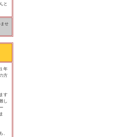
んと
いませ
１年
の方
ます
難し
ー
ま
も、