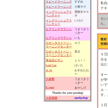
スピードラーニング
すずめ
私自
スピードラーニング
小軍サマ
テキ
イングリッシュアド
受験生ヤス
ベンチャー
オ
モン
イングリッシュアド
いけだ
ん。
ベンチャー
ヒアリングマラソン
うきうきう
っきー
ヒアリングマラソン
いも
教材
ロゼッタストーン・
エリ
投稿
ラーニングセンター
ロゼッタストーン・
英太
５万
ラーニングセンター
分を
英会話ビギン
ｙｕｒｉ
法だ
Leaf Cup
けいた
Ｋ/Ｈ
わすれたわ
ー
オー
六単塾
うきうきう
が学
っきー
いで
K_speed
あやしげ
ル・
Thanks for your posting!
す。
人柱投稿
markychop
１日