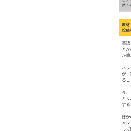
黙々
教材
投稿
英語
とか
か簡
ネッ
が、
るこ
今、
とり
する
ほか
ャレ
って