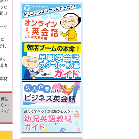
語の
った
聞け
ーイ
ンロ
でし
録す
講者
素材
て英語
くらい
てくだ