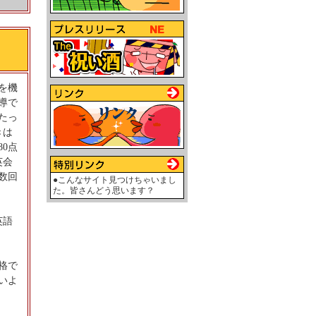
を機
導で
たっ
きは
80点
英会
数回
●こんなサイト見つけちゃいまし
た。皆さんどう思います？
英語
格で
いよ