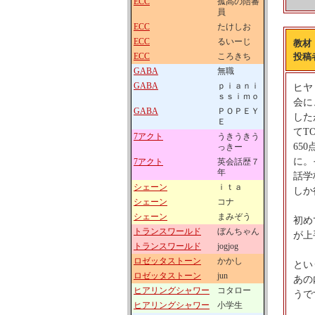
ECC
孤高の陪審
員
ECC
たけしお
ECC
るいーじ
教材
ECC
ころきち
投稿
GABA
無職
GABA
ｐｉａｎｉ
ヒヤ
ｓｓｉｍｏ
会に
GABA
ＰＯＰＥＹ
した
Ｅ
てT
7アクト
うきうきう
65
っきー
に。
7アクト
英会話歴７
年
話学
シェーン
ｉｔａ
しか
シェーン
コナ
シェーン
まみぞう
初め
トランスワールド
ぼんちゃん
が上
トランスワールド
jogjog
ロゼッタストーン
かかし
とい
ロゼッタストーン
jun
あの
ヒアリングシャワー
コタロー
うで
ヒアリングシャワー
小学生