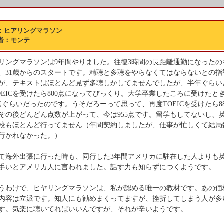
：ヒアリングマラソン
者：モンテ
リングマラソンは9年間やりました。往復3時間の長距離通勤になったの
、31歳からのスタートです。精聴と多聴をやらなくてはならないとの指
が、テキストはほとんど見ず多聴しかしてませんでしたが、半年ぐらい
OEICを受けたら800点になってびっくり。大学卒業したころに受けたと
0点ぐらいだったのです。うそだろーって思って、再度TOEICを受けたら8
その後どんどん点数が上がって、今は955点です。留学もしてないし、
校もほとんど行ってません（年間契約しましたが、仕事が忙しくて結局
行かれなかった。）
て海外出張に行った時も、同行した3年間アメリカに駐在した人よりも
手いとアメリカ人に言われました。話す力も知らずにつくようです。
うわけで、ヒヤリングマラソンは、私が認める唯一の教材です。あの価
内容は立派です。知人にも勧めまくってますが、挫折してしまう人が多
す。気楽に聴いてればいいんですが、それが辛いようです。