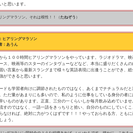
いと思います。
リングマラソン。それは根性！！（
たねぞう
）
：ヒアリングマラソン
者：あうん
から１００時間ヒアリングマラソンをやっています。ラジオドラマ、映
ース、映画等のスターのインタヴューなどなど、本当に盛りだくさんの
固い言葉から最新スラングまで様々な英語表現に出逢うことができ、総
強ができると思います。
ードも学習者向けに調節されたものではなく、あくまでナチュラルだと
。ただ量があまりにも多いので、私のように仕事をしている身分の者に
辛いものがあります。正直、三分の一くらいしか毎月飲み込めていませ
流すのではなく、一語一語をきっちりと拾い、自分のものにしていくこ
らなければ、絶対に力がつくはずです！！！やっておられる方、ともに
しょう。
リングマラソン同好会のような組織あれば、いいかもです。確かに、これを