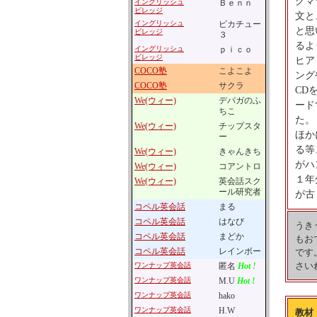
グマ
イングリッシュ
Ｂｅｎｎ
ビレッジ
文と
イングリッシュ
ピカチュー
と思
ビレッジ
３
るよ
イングリッシュ
ｐｉｃｏ
ビレッジ
ヒア
COCO塾
こよこよ
ング
COCO塾
サクラ
CD
We(ウィー)
デパガのふ
ード
ちこ
た。
We(ウィー)
チップスタ
ほか
ー
る等
We(ウィー)
きゃんきち
がハ
We(ウィー)
コアントロ
１年
We(ウィー)
英会話スク
ール研究者
が古
コペル英会話
まる
コペル英会話
はなび
うき
コペル英会話
まどか
もお
コペル英会話
レインボー
です
さい
ワンナップ英会話
匿名
Hot !
ワンナップ英会話
M.U
Hot !
ワンナップ英会話
hako
ワンナップ英会話
H.W
教材