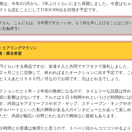
身は、今年の3月から、5年ぶりくらいにまた再開しました。今度はちゃ
ストも読むことにしてTOEIC990点を目指す予定です。
テさん、こんにちは。９年間ですか！いや、もう何も申し上げることはござ
（
たねぞう
）
：ヒアリングマラソン
者：匿名希望
円ぐらいする商品ですが、友達６人と共同でヤフオクで落札しました。
２ヶ月ごとに交換して、終わればまたオークションに出す予定です。こ
と１人あたり５００円／月なのでお得です。元はとれるでしょう。
クションだと１年～２年前の教材になるので、タイムリーな話題は外れ
習に影響は少ないです。アルクは１日３時間やれというけど時間的には
す。内容はキアヌリーブスやボブ・サップ、スティーブン・キングやポ
ギルバートといった私の興味がある人のインタビューとかあって楽しめ
ただ、内容が幅広い分野にわたるので興味ない題材もあります。
３時間とか普通は無理だと思うので、１ページ目からコツコツやるより