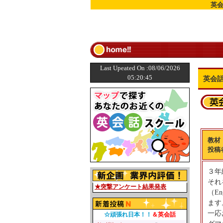
英
Last Upeated On :08/06/2026
05:20:45
英会
教材
投稿
３年
それ
★突撃アンケート結果発表
（E
ます
一応
☆頑張れ日本！！
＆英会話