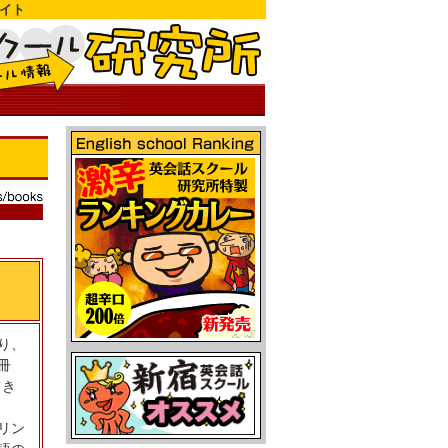
イト
り、
冊
てき
リン