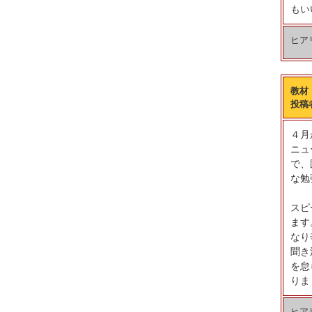
もい
ヒア
教材
投稿
４月
ニュ
で、
な勉
スピ
ます
なり
聞き
を怠
りま
ヒア