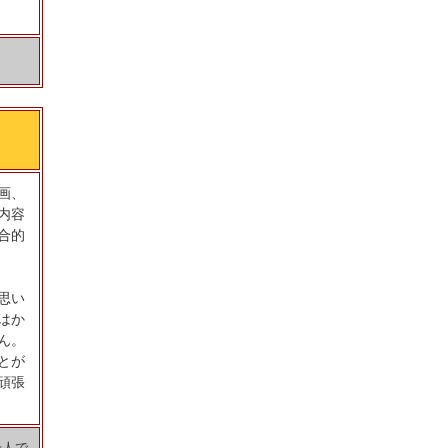
画、
内容
合的
思い
はか
ん。
とが
頑張
一人で