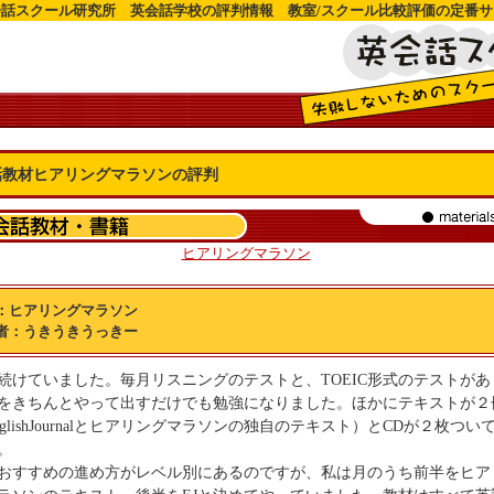
会話スクール研究所 英会話学校の評判情報 教室/スクール比較評価の定番サ
話教材ヒアリングマラソンの評判
ヒアリングマラソン
：ヒアリングマラソン
者：うきうきうっきー
続けていました。毎月リスニングのテストと、TOEIC形式のテストがあ
をきちんとやって出すだけでも勉強になりました。ほかにテキストが２
nglishJournalとヒアリングマラソンの独自のテキスト）とCDが２枚つい
。
おすすめの進め方がレベル別にあるのですが、私は月のうち前半をヒア