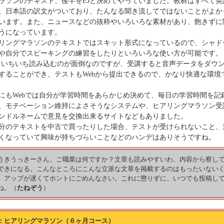
ラソンのテキスト、後半をEJと決めてやっていました。教材はすべて英
、日本語の訳文がついており、たんなる聞き流してではないことがよか
います。また、ニュースなどの抜粋やいろいろな素材があり、飽きずに
うになっています。
リングマラソンのテキストではスキット形式になっているので、シャド
や自分でスピーキングの練習をしたりといろいろな使い方が可能です。
をいちいち読み込むのが面倒なのですが、受講すると音声データをダウ
することができ、テストもWebから提出できるので、かなり快適な環境
にもWebでは自分が学習時間をあらかじめ決めて、毎日の学習時間を記
、モチベーション維持によさそうなシステムや、ヒアリングマラソン受
ンドルネームで意見を交換出来るサイトなどもありました。
分のテキストを中古で買ったりした場合、テストが受けられないこと、
くなっていて興味が持ちづらいことなどのハンデはありそうですね。
うきうっきーさん、ご職業は何ですか？文章も読みやすいわ、内容から察し
できになる。こんなところにこんな立派な文章を掲載するのはもったいない
。アップが遅くてホントにごめんなさい。これに懲りずに、いつでも投稿し
ね。（
たねぞう
）
：ヒアリングマラソン（６ヶ月コース）