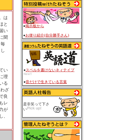
。は
ほと
●
掲示板から
届い
●
お便り紹介(自分勝手さん)
に聞
。毎
まし
●
スペルを書けないネィテイブ
てい
に理
●
音だけで生きている言葉
いる
ざわざ
で良
もレ
是非笑って下さ
い
力が
し、