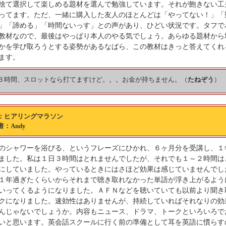
捨て選択して楽しめる題材を選んで勉強しています。それが飽きない工
ってます。ただ、一緒に購入した友人のほとんどは「やってない！」「
」「諦める」「時間ないっす」との声があり、ひどい状況です。タフで
教材なので、最後はやっぱり本人のやる気でしょう。あらゆる題材から
かを学び取ろうとする姿勢があるなばら、この教材はきっと答えてくれ
ます。
３時間、スロットなら打てますけど。。。お金が持ちません。（
たねぞう
）
：ヒアリングマラソン
：Andy
のシャワーを浴びる、というフレーズにひかれ、６ヶ月分を受講し、１
ました。私は１日３時間はとれませんでしたが、それでも１～２時間は
にしていました。やっているときにはさほど効果は感じていませんでし
１年過ぎたくらいからそれまで聴き取れなかった単語が浮き上がるよう
いってくるようになりました。ＡＦＮなどを聴いていても以前より聞き
クになりました。速効性はありませんが、持続していればそれなりの効
んじゃないでしょうか。内容もニュース、ドラマ、トークといろいろで
いと思います。英会話スクールに行く前の準備として耳を英語に慣らす