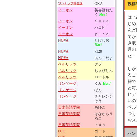
ワンナップ英会話
OKA
投稿
イーオン
英会話おた
く
Hot !
はじ
イーオン
Ｓｏｒａ
じめ
イーオン
ハコビ
んど
イーオン
ｐｉｃｏ
てか
NOVA
たけしお
き取
Hot !
月の
NOVA
7328
た・
NOVA
あんこだま
ベルリッツ
グフ
しか
ベルリッツ
ちょびりん
るこ
ベルリッツ
ロートル
解で
リンゲージ
くみ
Hot !
と毎
リンゲージ
ぽん
ヒア
リンゲージ
チャレンジ
いの
ぞう
ベル
日米英語学院
あゆこ
つく
日米英語学院
はなからう
ろこ
おス
日米英語学院
ｒａｎ
ECC
ゴート
ハン