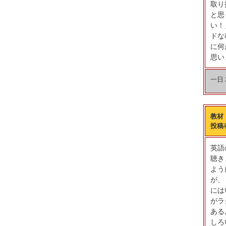
取り
と思
い！
ドな
に何
思い
一日
教材
投稿者
英語
聴き
よう
が、
には
がラ
ある
しろ