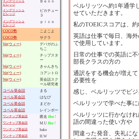
イングリッシュ
Ｂｅｎｎ
ベルリッツへ約1年通学
ビレッジ
イングリッシュ
ピカチュー
せていただきます。
ビレッジ
３
イングリッシュ
ｐｉｃｏ
私のTOEICスコアは、約
ビレッジ
COCO塾
こよこよ
英語は仕事で毎日、海外
COCO塾
サクラ
で使用しています。
We(ウィー)
デパガのふ
ちこ
日常の仕事での英語に不
We(ウィー)
チップスタ
ー
部長クラスの方の
We(ウィー)
きゃんきち
通訳をする機会が増えて
We(ウィー)
コアントロ
必要性を
We(ウィー)
英会話スク
ール研究者
コペル英会話
まる
感じ、ベルリッツでビジ
コペル英会話
はなび
ベルリッツで学べた事に
コペル英会話
まどか
コペル英会話
レインボー
ベルリッツに行かなけれ
ワンナップ英会話
匿名
Hot !
語の間違った使い方や
ワンナップ英会話
M.U
Hot !
ワンナップ英会話
hako
間違った発音、失礼にな
ワンナップ英会話
H.W