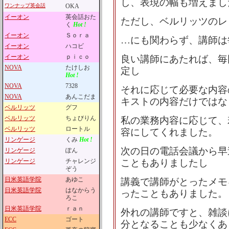
し、表現の幅も増えまし
ワンナップ英会話
OKA
イーオン
英会話おた
ただし、ベルリッツのレ
く
Hot !
イーオン
Ｓｏｒａ
…にも関わらず、講師は
イーオン
ハコビ
イーオン
ｐｉｃｏ
良い講師にあたれば、毎回
NOVA
たけしお
定し
Hot !
NOVA
7328
それに応じて必要な内容
NOVA
あんこだま
キストの内容だけではな
ベルリッツ
グフ
ベルリッツ
ちょびりん
私の業務内容に応じて、
ベルリッツ
ロートル
容にしてくれました。
リンゲージ
くみ
Hot !
次の日の電話会議から早
リンゲージ
ぽん
リンゲージ
チャレンジ
こともありましたし
ぞう
日米英語学院
あゆこ
講義で講師がとったメモ
日米英語学院
はなからう
ったこともありました。
ろこ
日米英語学院
ｒａｎ
外れの講師ですと、雑談
ECC
ゴート
分となることも少なくあ