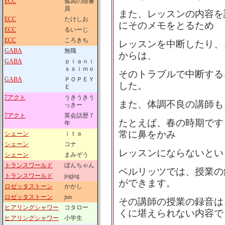
ECC
孤高の陪審
員
また、レッスンの内容を
ECC
たけしお
にそのメモをとるため
ECC
るいーじ
ECC
ころきち
レッスンを中断したり、、
GABA
無職
からは、
GABA
ｐｉａｎｉ
ｓｓｉｍｏ
そのトラブルで中断する
GABA
ＰＯＰＥＹ
した。
Ｅ
7アクト
うきうきう
また、体調不良の講師も
っきー
7アクト
英会話歴７
たとえば、春の時期です
年
常に鼻をかみ
シェーン
ｉｔａ
シェーン
コナ
レッスンにならないとい
シェーン
まみぞう
トランスワールド
ぼんちゃん
ベルリッツでは、授業の
トランスワールド
jogjog
ができます。
ロゼッタストーン
かかし
ロゼッタストーン
jun
その講師の授業の録音は
ヒアリングシャワー
コタロー
くに堪えられない内容で
ヒアリングシャワー
小学生