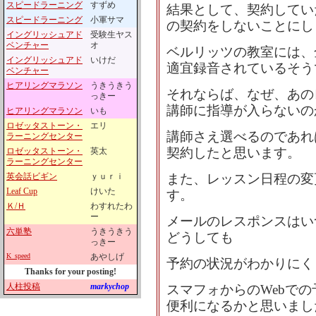
スピードラーニング
すずめ
結果として、契約してい
スピードラーニング
小軍サマ
の契約をしないことにし
イングリッシュアド
受験生ヤス
ベンチャー
オ
ベルリッツの教室には、
イングリッシュアド
いけだ
適宜録音されているそう
ベンチャー
ヒアリングマラソン
うきうきう
それならば、なぜ、あの
っきー
講師に指導が入らないの
ヒアリングマラソン
いも
ロゼッタストーン・
エリ
講師さえ選べるのであれ
ラーニングセンター
契約したと思います。
ロゼッタストーン・
英太
ラーニングセンター
英会話ビギン
ｙｕｒｉ
また、レッスン日程の変
Leaf Cup
けいた
す。
Ｋ/Ｈ
わすれたわ
ー
メールのレスポンスはい
六単塾
うきうきう
どうしても
っきー
K_speed
あやしげ
予約の状況がわかりにく
Thanks for your posting!
人柱投稿
markychop
スマフォからのWebで
便利になるかと思いまし