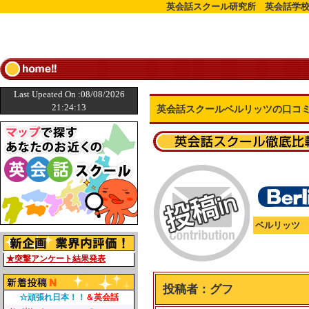
英会話スクール研究所 英会話学校
Last Upeated On :08/08/2026
21:24:13
英会話スクールベルリッツの口コ
ベルリッツ
★突撃アンケート結果発表
投稿者：
グフ
☆頑張れ日本！！
＆英会話