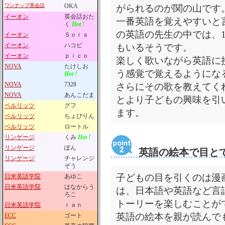
ワンナップ英会話
OKA
がられるのが関の山です
イーオン
英会話おた
一番英語を覚えやすいと
く
Hot !
の英語の先生の中では、1
イーオン
Ｓｏｒａ
イーオン
ハコビ
もいるそうです。
イーオン
ｐｉｃｏ
楽しく歌いながら英語に
NOVA
たけしお
う感覚で覚えるようにな
Hot !
NOVA
7328
さらにその歌を教えてく
NOVA
あんこだま
とより子どもの興味を引
ベルリッツ
グフ
ます。
ベルリッツ
ちょびりん
ベルリッツ
ロートル
リンゲージ
くみ
Hot !
リンゲージ
ぽん
英語の絵本で目と
リンゲージ
チャレンジ
ぞう
子どもの目を引くのは漫
日米英語学院
あゆこ
日米英語学院
はなからう
は、日本語や英語など言
ろこ
トーリーを楽しむことが
日米英語学院
ｒａｎ
英語の絵本を親が読んで
ECC
ゴート