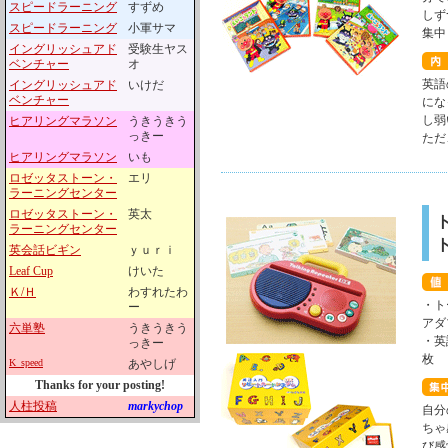
スピードラーニング
すずめ
しず
スピードラーニング
小軍サマ
集中
イングリッシュアド
受験生ヤス
ベンチャー
オ
英語
イングリッシュアド
いけだ
ベンチャー
にな
し弱
ヒアリングマラソン
うきうきう
っきー
ただ
ヒアリングマラソン
いも
ロゼッタストーン・
エリ
ラーニングセンター
ロゼッタストーン・
英太
ラーニングセンター
英会話ビギン
ｙｕｒｉ
Leaf Cup
けいた
Ｋ/Ｈ
わすれたわ
・
ト
ー
アダ
六単塾
うきうきう
・英
っきー
枚
K_speed
あやしげ
Thanks for your posting!
人柱投稿
markychop
自分
ちゃ
び感