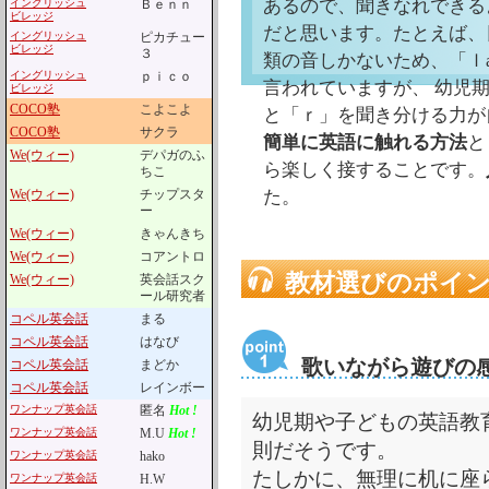
あるので、聞きなれできる
イングリッシュ
Ｂｅｎｎ
ビレッジ
だと思います。たとえば、
イングリッシュ
ピカチュー
ビレッジ
３
類の音しかないため、「ｌ
イングリッシュ
ｐｉｃｏ
言われていますが、 幼児
ビレッジ
COCO塾
こよこよ
と「ｒ」を聞き分ける力が
COCO塾
サクラ
簡単に英語に触れる方法
と
We(ウィー)
デパガのふ
ら楽しく接することです。
ちこ
We(ウィー)
チップスタ
た。
ー
We(ウィー)
きゃんきち
We(ウィー)
コアントロ
教材選びのポイ
We(ウィー)
英会話スク
ール研究者
コペル英会話
まる
コペル英会話
はなび
歌いながら遊びの
コペル英会話
まどか
コペル英会話
レインボー
ワンナップ英会話
匿名
Hot !
幼児期や子どもの英語教
ワンナップ英会話
M.U
Hot !
則だそうです。
ワンナップ英会話
hako
たしかに、無理に机に座
ワンナップ英会話
H.W