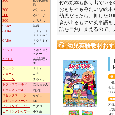
ECC
孤高の陪審
付の絵本も多く出ている
員
おもちゃもみたいな絵本
ECC
たけしお
幼児だったら、押したり
ECC
るいーじ
ECC
ころきち
音が出るものや英単語を
GABA
無職
語を自然に覚えるので、
GABA
ｐｉａｎｉ
ｓｓｉｍｏ
GABA
ＰＯＰＥＹ
幼児英語教材おす
Ｅ
7アクト
うきうきう
っきー
7アクト
英会話歴７
年
シェーン
ｉｔａ
シェーン
コナ
シェーン
まみぞう
・価
トランスワールド
ぼんちゃん
他幼
トランスワールド
jogjog
強を
ロゼッタストーン
かかし
ロゼッタストーン
jun
不動
ヒアリングシャワー
コタロー
に英
ヒアリングシャワー
小学生
分で