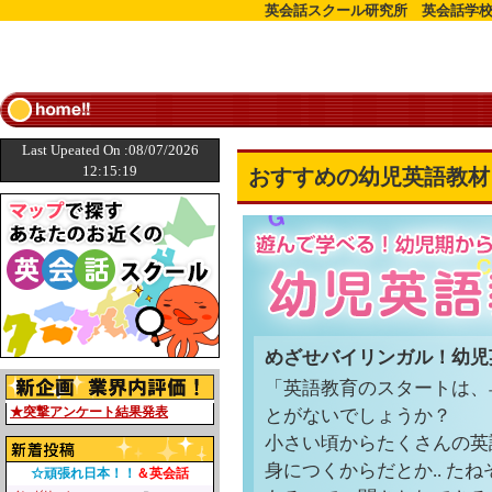
英会話スクール研究所 英会話学校
Last Upeated On :08/07/2026
12:15:19
おすすめの幼児英語教材
めざせバイリンガル！幼児
「英語教育のスタートは、
★突撃アンケート結果発表
とがないでしょうか？
小さい頃からたくさんの英
身につくからだとか.. た
☆頑張れ日本！！
＆英会話