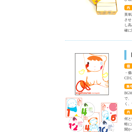
英単
させ
し高
確に
・価
CD
BG
で、
く、
何と
軽に
聞か