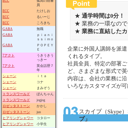
ECC
孤高の陪審
員
ECC
たけしお
★
通学時間は0分！
ECC
るいーじ
★ 業務の一環なの
ECC
ころきち
GABA
無職
★
業務に直結したカ
GABA
ｐｉａｎｉ
ｓｓｉｍｏ
GABA
ＰＯＰＥＹ
企業に外国人講師を派遣
Ｅ
くれるタイプ。
7アクト
うきうきう
っきー
社員全員、特定の部署ご
7アクト
英会話歴７
年
ど、さまざまな形式で英
シェーン
ｉｔａ
内容は、会社の業務に沿
シェーン
コナ
いろなカスタマイズが可
シェーン
まみぞう
トランスワールド
ぼんちゃん
トランスワールド
jogjog
ロゼッタストーン
かかし
スカイプ（Skype
ロゼッタストーン
jun
プ」
ヒアリングシャワー
コタロー
ヒアリングシャワー
小学生