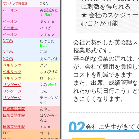
ワンナップ英会話
OKA
に刺激を得られる
イーオン
英会話おた
★ 会社のスケジュ
く
Hot !
イーオン
Ｓｏｒａ
むことが可能
イーオン
ハコビ
イーオン
ｐｉｃｏ
NOVA
たけしお
会社と契約した英会話ス
Hot !
授業形式です。
NOVA
7328
基本的な授業の流れは、
NOVA
あんこだま
ベルリッツ
グフ
が、会社で費用を負担し
ベルリッツ
ちょびりん
コストを削減できます。
ベルリッツ
ロートル
また、出席、成績管理な
リンゲージ
くみ
Hot !
れたから明日行こう」と
リンゲージ
ぽん
リンゲージ
チャレンジ
きにくくなります。
ぞう
日米英語学院
あゆこ
日米英語学院
はなからう
ろこ
会社に先生がきて
日米英語学院
ｒａｎ
ECC
ゴート