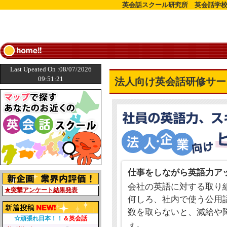
英会話スクール研究所 英会話学校
Last Upeated On :08/07/2026
09:51:21
法人向け英会話研修サー
仕事をしながら英語力ア
会社の英語に対する取り
★突撃アンケート結果発表
何しろ、社内で使う公用語
数を取らないと、減給や
☆頑張れ日本！！
＆英会話
ぇ。