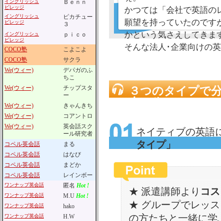
イングリッシュ
Ｂｅｎｎ
ビレッジ
かつては「会社で英語の
イングリッシュ
ピカチュー
願望を持っていたのです
ビレッジ
３
かという気さえしてきま
イングリッシュ
ｐｉｃｏ
ビレッジ
そんな法人･企業向けの
COCO塾
こよこよ
COCO塾
サクラ
We(ウィー)
デパガのふ
ちこ
We(ウィー)
チップスタ
３つのタイプで
ー
クール
We(ウィー)
きゃんきち
We(ウィー)
コアントロ
We(ウィー)
英会話スク
ネイティブの英語
ール研究者
タイプ」
コペル英会話
まる
コペル英会話
はなび
コペル英会話
まどか
コペル英会話
レインボー
ワンナップ英会話
匿名
Hot !
★ 派遣講師より
コス
ワンナップ英会話
M.U
Hot !
★ グループでレッ
ワンナップ英会話
hako
の方たちと一緒に学
ワンナップ英会話
H.W