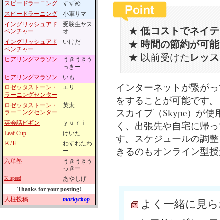
スピードラーニング
すずめ
スピードラーニング
小軍サマ
イングリッシュアド
受験生ヤス
★
低コストでネイテ
ベンチャー
オ
イングリッシュアド
いけだ
★
時間の節約が可能
ベンチャー
★ 以前受けた
レッス
ヒアリングマラソン
うきうきう
っきー
ヒアリングマラソン
いも
インターネットが繋がっ
ロゼッタストーン・
エリ
ラーニングセンター
をすることが可能です。
ロゼッタストーン・
英太
スカイプ（Skype）が
ラーニングセンター
英会話ビギン
ｙｕｒｉ
く、出張先や自宅に帰っ
Leaf Cup
けいた
す。スケジュールの調整
Ｋ/Ｈ
わすれたわ
きるのもオンライン型授
ー
六単塾
うきうきう
っきー
K_speed
あやしげ
Thanks for your posting!
人柱投稿
markychop
よく一緒に見ら