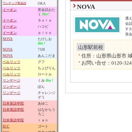
ワンナップ英会話
OKA
NOVA
イーオン
英会話おた
く
Hot !
通
イーオン
Ｓｏｒａ
会話
イーオン
ハコビ
す
イーオン
ｐｉｃｏ
英
NOVA
たけしお
Hot !
山形駅前校
NOVA
7328
住所：山形県山形市 城南
NOVA
あんこだま
ベルリッツ
グフ
お問い合せ：0120-324
ベルリッツ
ちょびりん
ベルリッツ
ロートル
リンゲージ
くみ
Hot !
リンゲージ
ぽん
リンゲージ
チャレンジ
ぞう
日米英語学院
あゆこ
日米英語学院
はなからう
ろこ
日米英語学院
ｒａｎ
ECC
ゴート