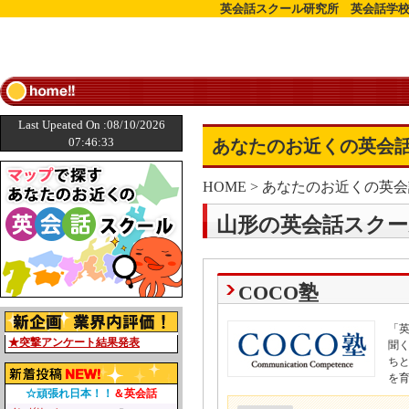
英会話スクール研究所 英会話学校
Last Upeated On :08/10/2026
07:46:33
あなたのお近くの英会話
HOME
>
あなたのお近くの英会
山形の英会話スクー
COCO塾
「
★突撃アンケート結果発表
聞
ち
を
☆頑張れ日本！！
＆英会話