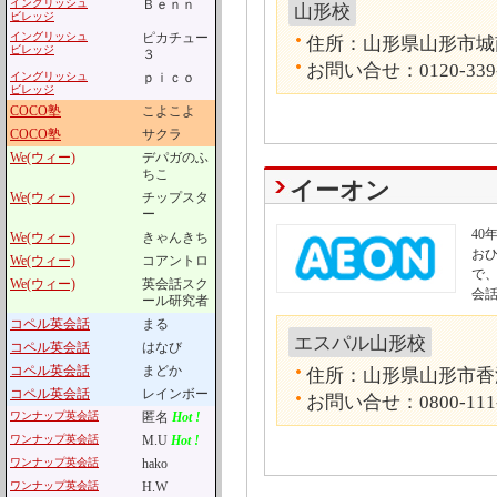
イングリッシュ
Ｂｅｎｎ
山形校
ビレッジ
イングリッシュ
ピカチュー
住所：山形県山形市城南町
ビレッジ
３
お問い合せ：0120-339
イングリッシュ
ｐｉｃｏ
ビレッジ
COCO塾
こよこよ
COCO塾
サクラ
We(ウィー)
デパガのふ
ちこ
イーオン
We(ウィー)
チップスタ
ー
4
We(ウィー)
きゃんきち
お
We(ウィー)
コアントロ
で
We(ウィー)
英会話スク
会
ール研究者
コペル英会話
まる
エスパル山形校
コペル英会話
はなび
コペル英会話
まどか
住所：山形県山形市香澄町
コペル英会話
レインボー
お問い合せ：0800-111
ワンナップ英会話
匿名
Hot !
ワンナップ英会話
M.U
Hot !
ワンナップ英会話
hako
ワンナップ英会話
H.W