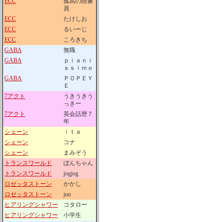
ECC
孤高の陪審
員
ECC
たけしお
ECC
るいーじ
ECC
ころきち
GABA
無職
GABA
ｐｉａｎｉ
ｓｓｉｍｏ
GABA
ＰＯＰＥＹ
Ｅ
7アクト
うきうきう
っきー
7アクト
英会話歴７
年
シェーン
ｉｔａ
シェーン
コナ
シェーン
まみぞう
トランスワールド
ぼんちゃん
トランスワールド
jogjog
ロゼッタストーン
かかし
ロゼッタストーン
jun
ヒアリングシャワー
コタロー
ヒアリングシャワー
小学生