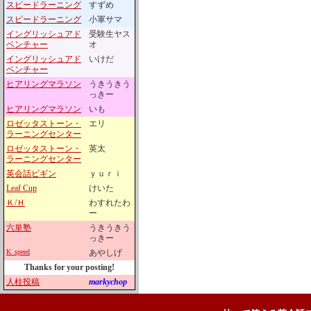
スピードラーニング
すずめ
スピードラーニング
小軍サマ
イングリッシュアド
受験生ヤス
ベンチャー
オ
イングリッシュアド
いけだ
ベンチャー
ヒアリングマラソン
うきうきう
っきー
ヒアリングマラソン
いも
ロゼッタストーン・
エリ
ラーニングセンター
ロゼッタストーン・
英太
ラーニングセンター
英会話ビギン
ｙｕｒｉ
Leaf Cup
けいた
Ｋ/Ｈ
わすれたわ
ー
六単塾
うきうきう
っきー
K_speed
あやしげ
Thanks for your posting!
人柱投稿
markychop