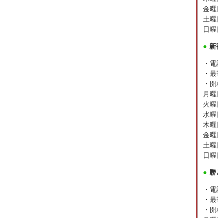
金曜日
土曜日
日曜日
●
新
・電話
・最
・開
月曜日
火曜日
水曜日
木曜日
金曜日
土曜日
日曜
●
勝
・電話
・最
・開