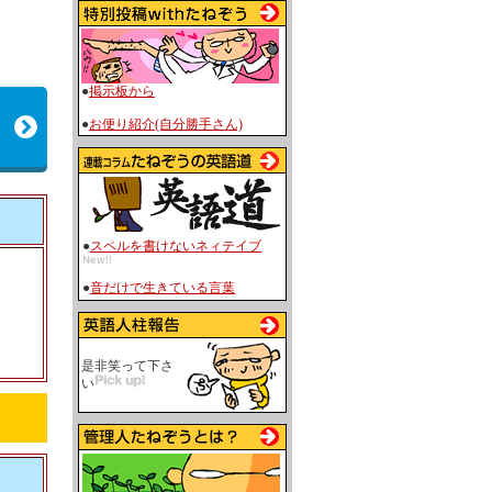
●
掲示板から
●
お便り紹介(自分勝手さん)
●
スペルを書けないネィテイブ
●
音だけで生きている言葉
是非笑って下さ
い