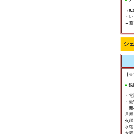
→
8
・レ
→週
シ
【東
●
銀
・電話
・最
・開
月曜日
火曜日
水曜日
木曜日