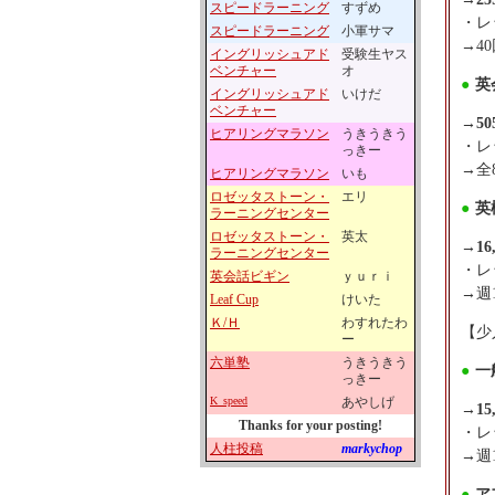
スピードラーニング
すずめ
・レ
スピードラーニング
小軍サマ
→4
イングリッシュアド
受験生ヤス
ベンチャー
オ
●
英
イングリッシュアド
いけだ
ベンチャー
→
50
ヒアリングマラソン
うきうきう
・レ
っきー
→全
ヒアリングマラソン
いも
ロゼッタストーン・
エリ
●
英
ラーニングセンター
ロゼッタストーン・
英太
→
16
ラーニングセンター
・レ
英会話ビギン
ｙｕｒｉ
→週
Leaf Cup
けいた
Ｋ/Ｈ
わすれたわ
【少
ー
六単塾
うきうきう
●
一
っきー
K_speed
あやしげ
→
15
Thanks for your posting!
・レ
人柱投稿
markychop
→週
●
ア