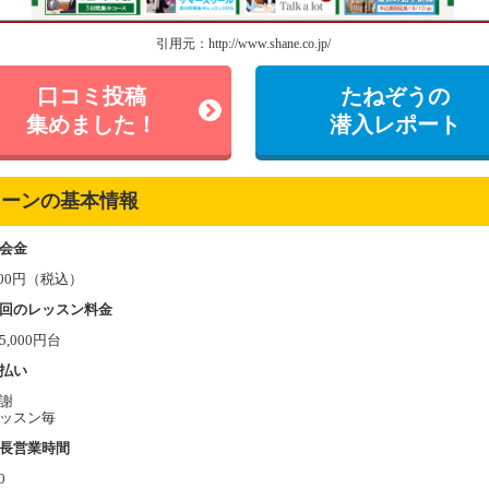
引用元：http://www.shane.co.jp/
口コミ投稿
たねぞうの
集めました！
潜入レポート
ェーンの基本情報
会金
,600円（税込）
回のレッスン料金
5,000円台
払い
謝
ッスン毎
長営業時間
0