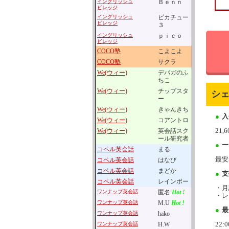
イングリッシュ
Ｂｅｎｎ
ビレッジ
イングリッシュ
ピカチュー
ビレッジ
３
イングリッシュ
ｐｉｃｏ
ビレッジ
COCO塾
こよこよ
COCO塾
サクラ
We(ウィー)
デパガのふ
ちこ
We(ウィー)
チップスタ
シ
ー
We(ウィー)
きゃんきち
●
入
We(ウィー)
コアントロ
21
We(ウィー)
英会話スク
ール研究者
●
一
コペル英会話
まる
最安
コペル英会話
はなび
コペル英会話
まどか
●
支
コペル英会話
レインボー
・月
ワンナップ英会話
匿名
Hot !
・レ
ワンナップ英会話
M.U
Hot !
●
最
ワンナップ英会話
hako
22:0
ワンナップ英会話
H.W