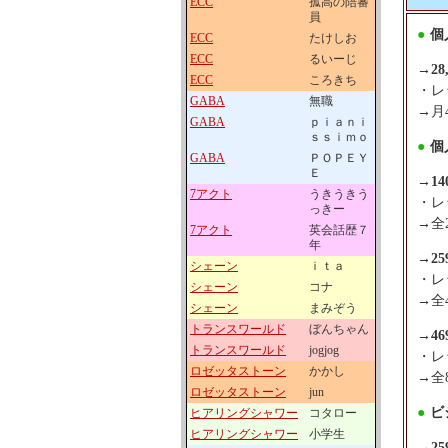
ECC
孤高の陪審
員
●
個
ECC
たけしお
ECC
るいーじ
→
28
ECC
ころきち
・レ
GABA
無職
→月
GABA
ｐｉａｎｉ
ｓｓｉｍｏ
●
個
GABA
ＰＯＰＥＹ
Ｅ
→
14
7アクト
うきうきう
・レ
っきー
→全
7アクト
英会話歴７
年
→
25
シェーン
ｉｔａ
・レ
シェーン
コナ
→全
シェーン
まみぞう
トランスワールド
ぼんちゃん
→
46
トランスワールド
jogjog
・レ
ロゼッタストーン
かかし
→全
ロゼッタストーン
jun
●
ビ
ヒアリングシャワー
コタロー
ヒアリングシャワー
小学生
→
25