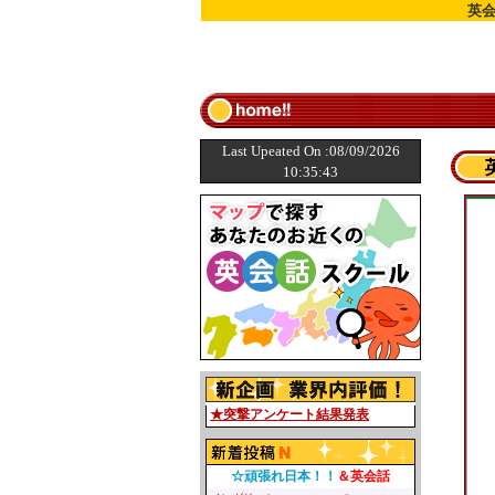
英
Last Upeated On :08/09/2026
10:35:43
★突撃アンケート結果発表
☆頑張れ日本！！
＆英会話