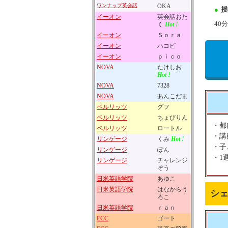
ワンナップ英会話
OKA
●
授
イーオン
英会話おた
40
く
Hot !
イーオン
Ｓｏｒａ
イーオン
ハコビ
イーオン
ｐｉｃｏ
NOVA
たけしお
Hot !
NOVA
7328
NOVA
あんこだま
ベルリッツ
グフ
ベルリッツ
ちょびりん
・都
ベルリッツ
ロートル
・講
リンゲージ
くみ
Hot !
・子
リンゲージ
ぽん
・1
リンゲージ
チャレンジ
ぞう
日米英語学院
あゆこ
日米英語学院
はなからう
シ
ろこ
日米英語学院
ｒａｎ
ECC
ゴート