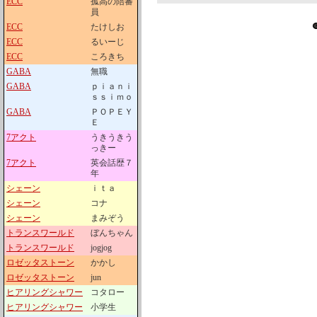
ECC
孤高の陪審
員
ECC
たけしお
ECC
るいーじ
ECC
ころきち
GABA
無職
GABA
ｐｉａｎｉ
ｓｓｉｍｏ
GABA
ＰＯＰＥＹ
Ｅ
7アクト
うきうきう
っきー
7アクト
英会話歴７
年
シェーン
ｉｔａ
シェーン
コナ
シェーン
まみぞう
トランスワールド
ぼんちゃん
トランスワールド
jogjog
ロゼッタストーン
かかし
ロゼッタストーン
jun
ヒアリングシャワー
コタロー
ヒアリングシャワー
小学生