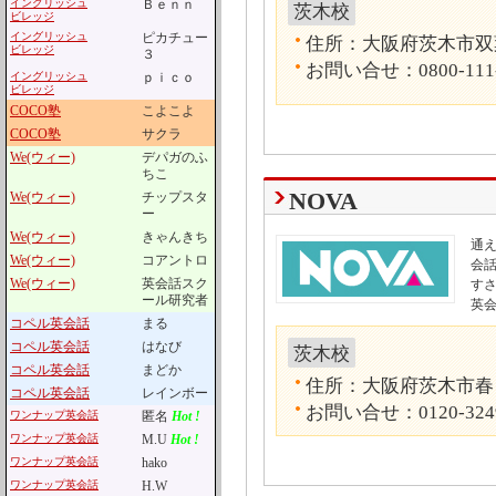
イングリッシュ
Ｂｅｎｎ
茨木校
ビレッジ
イングリッシュ
ピカチュー
住所：大阪府茨木市双葉町
ビレッジ
３
お問い合せ：0800-111
イングリッシュ
ｐｉｃｏ
ビレッジ
COCO塾
こよこよ
COCO塾
サクラ
We(ウィー)
デパガのふ
ちこ
NOVA
We(ウィー)
チップスタ
ー
We(ウィー)
きゃんきち
通
We(ウィー)
コアントロ
会話
We(ウィー)
英会話スク
す
ール研究者
英
コペル英会話
まる
コペル英会話
はなび
茨木校
コペル英会話
まどか
住所：大阪府茨木市春日1
コペル英会話
レインボー
お問い合せ：0120-324
ワンナップ英会話
匿名
Hot !
ワンナップ英会話
M.U
Hot !
ワンナップ英会話
hako
ワンナップ英会話
H.W