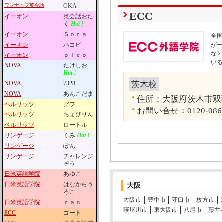
ワンナップ英会話
OKA
ECC
イーオン
英会話おた
く
Hot !
イーオン
Ｓｏｒａ
全国
イーオン
ハコビ
が
な
イーオン
ｐｉｃｏ
い
NOVA
たけしお
Hot !
NOVA
7328
茨木校
NOVA
あんこだま
住所：大阪府茨木市双葉
ベルリッツ
グフ
お問い合せ：0120-086
ベルリッツ
ちょびりん
ベルリッツ
ロートル
リンゲージ
くみ
Hot !
リンゲージ
ぽん
リンゲージ
チャレンジ
ぞう
日米英語学院
あゆこ
日米英語学院
はなからう
大阪
ろこ
大阪市
豊中市
守口市
枚方市
日米英語学院
ｒａｎ
寝屋川市
東大阪市
八尾市
藤井
ECC
ゴート