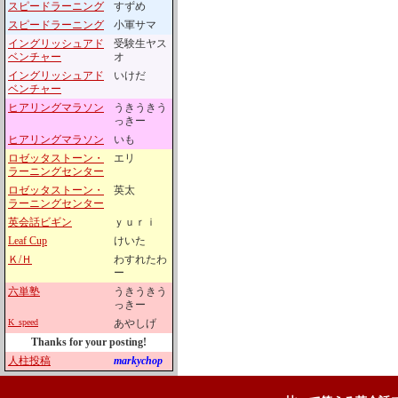
スピードラーニング
すずめ
スピードラーニング
小軍サマ
イングリッシュアド
受験生ヤス
ベンチャー
オ
イングリッシュアド
いけだ
ベンチャー
ヒアリングマラソン
うきうきう
っきー
ヒアリングマラソン
いも
ロゼッタストーン・
エリ
ラーニングセンター
ロゼッタストーン・
英太
ラーニングセンター
英会話ビギン
ｙｕｒｉ
Leaf Cup
けいた
Ｋ/Ｈ
わすれたわ
ー
六単塾
うきうきう
っきー
K_speed
あやしげ
Thanks for your posting!
人柱投稿
markychop