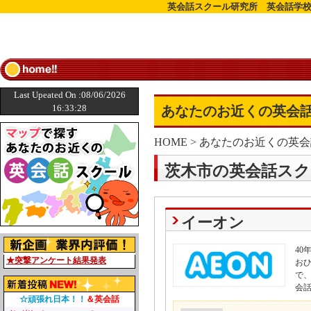
英会話スクール研究所 英会話学校
Last Upeated On :08/06/2026
16:33:28
あなたのお近くの英会話
HOME
>
あなたのお近くの英会
茨木市の英会話スク
イーオン
4
★突撃アンケート結果発表
お
で
会
☆頑張れ日本！！
＆英会話