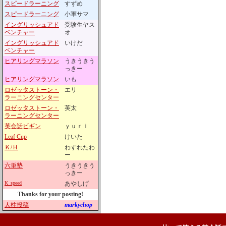
スピードラーニング
すずめ
スピードラーニング
小軍サマ
イングリッシュアド
受験生ヤス
ベンチャー
オ
イングリッシュアド
いけだ
ベンチャー
ヒアリングマラソン
うきうきう
っきー
ヒアリングマラソン
いも
ロゼッタストーン・
エリ
ラーニングセンター
ロゼッタストーン・
英太
ラーニングセンター
英会話ビギン
ｙｕｒｉ
Leaf Cup
けいた
Ｋ/Ｈ
わすれたわ
ー
六単塾
うきうきう
っきー
K_speed
あやしげ
Thanks for your posting!
人柱投稿
markychop