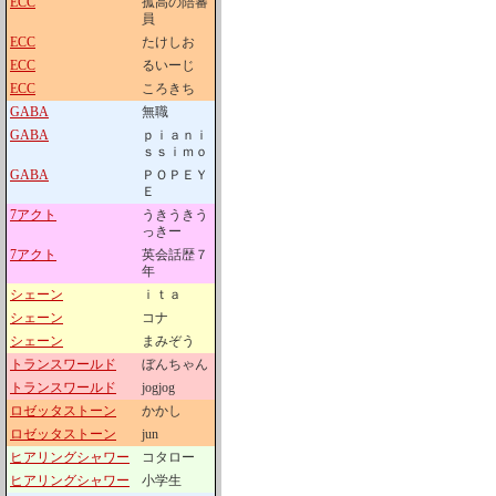
ECC
孤高の陪審
員
ECC
たけしお
ECC
るいーじ
ECC
ころきち
GABA
無職
GABA
ｐｉａｎｉ
ｓｓｉｍｏ
GABA
ＰＯＰＥＹ
Ｅ
7アクト
うきうきう
っきー
7アクト
英会話歴７
年
シェーン
ｉｔａ
シェーン
コナ
シェーン
まみぞう
トランスワールド
ぼんちゃん
トランスワールド
jogjog
ロゼッタストーン
かかし
ロゼッタストーン
jun
ヒアリングシャワー
コタロー
ヒアリングシャワー
小学生