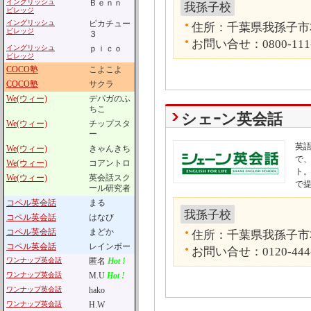
イングリッシュ
Ｂｅｎｎ
我孫子校
ビレッジ
イングリッシュ
ピカチュー
住所：千葉県我孫子市本町
ビレッジ
３
お問い合せ：0800-111
イングリッシュ
ｐｉｃｏ
ビレッジ
COCO塾
こよこよ
COCO塾
サクラ
We(ウィー)
デパガのふ
ちこ
シェｰン英会話
We(ウィー)
チップスタ
ー
英
We(ウィー)
きゃんきち
で
We(ウィー)
コアントロ
ト
We(ウィー)
英会話スク
で
ール研究者
コペル英会話
まる
我孫子校
コペル英会話
はなび
コペル英会話
まどか
住所：千葉県我孫子市本町
コペル英会話
レインボー
お問い合せ：0120-444
ワンナップ英会話
匿名
Hot !
ワンナップ英会話
M.U
Hot !
ワンナップ英会話
hako
ワンナップ英会話
H.W