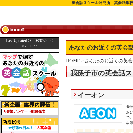
英会話スクール研究所 英会話学校
Last Upeated On :08/07/2026
02:31:27
あなたのお近くの英会話
HOME
>
あなたのお近くの英会
我孫子市の英会話ス
イーオン
4
★突撃アンケート結果発表
お
で
会
☆頑張れ日本！！
＆英会話