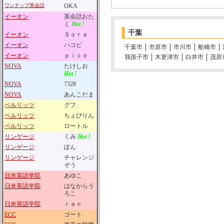
ワンナップ英会話
OKA
イーオン
英会話おた
く
Hot !
千葉
イーオン
Ｓｏｒａ
イーオン
ハコビ
千葉市
市原市
市川市
船橋市
イーオン
ｐｉｃｏ
我孫子市
木更津市
白井市
茂原
NOVA
たけしお
Hot !
NOVA
7328
NOVA
あんこだま
ベルリッツ
グフ
ベルリッツ
ちょびりん
ベルリッツ
ロートル
リンゲージ
くみ
Hot !
リンゲージ
ぽん
リンゲージ
チャレンジ
ぞう
日米英語学院
あゆこ
日米英語学院
はなからう
ろこ
日米英語学院
ｒａｎ
ECC
ゴート