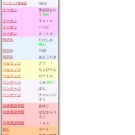
ワンナップ英会話
OKA
イーオン
英会話おた
く
Hot !
イーオン
Ｓｏｒａ
イーオン
ハコビ
イーオン
ｐｉｃｏ
NOVA
たけしお
Hot !
NOVA
7328
NOVA
あんこだま
ベルリッツ
グフ
ベルリッツ
ちょびりん
ベルリッツ
ロートル
リンゲージ
くみ
Hot !
リンゲージ
ぽん
リンゲージ
チャレンジ
ぞう
日米英語学院
あゆこ
日米英語学院
はなからう
ろこ
日米英語学院
ｒａｎ
ECC
ゴート