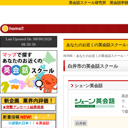
英会話スクール研究所 英会話学校
Last Upeated On :08/09/2026
08:30:50
あなたのお近くの英会話スクール 
HOME
>
あなたのお近くの英会話スクール
>
白井市の英会話スクール
シェｰン英会話
英
で
ト
★突撃アンケート結果発表
で
☆頑張れ日本！！
＆英会話
白井校