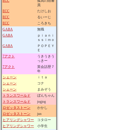
ECC
孤高の陪審
員
ECC
たけしお
ECC
るいーじ
ECC
ころきち
GABA
無職
GABA
ｐｉａｎｉ
ｓｓｉｍｏ
GABA
ＰＯＰＥＹ
Ｅ
7アクト
うきうきう
っきー
7アクト
英会話歴７
年
シェーン
ｉｔａ
シェーン
コナ
シェーン
まみぞう
トランスワールド
ぼんちゃん
トランスワールド
jogjog
ロゼッタストーン
かかし
ロゼッタストーン
jun
ヒアリングシャワー
コタロー
ヒアリングシャワー
小学生