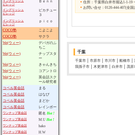
イングリッシュ
Ｂｅｎｎ
住所：千葉県白井市堀込1-1-19 
ビレッジ
お問い合せ：0120-444-407(全国
イングリッシュ
ピカチュー
ビレッジ
３
イングリッシュ
ｐｉｃｏ
ビレッジ
COCO塾
こよこよ
COCO塾
サクラ
We(ウィー)
デパガのふ
ちこ
千葉
We(ウィー)
チップスタ
ー
千葉市
市原市
市川市
船橋市
We(ウィー)
きゃんきち
我孫子市
木更津市
白井市
茂原
We(ウィー)
コアントロ
We(ウィー)
英会話スク
ール研究者
コペル英会話
まる
コペル英会話
はなび
コペル英会話
まどか
コペル英会話
レインボー
ワンナップ英会話
匿名
Hot !
ワンナップ英会話
M.U
Hot !
ワンナップ英会話
hako
ワンナップ英会話
H.W