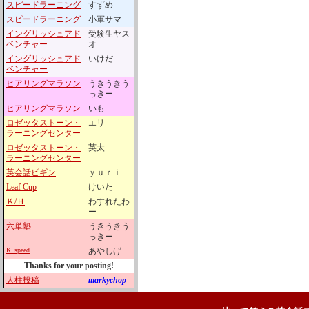
スピードラーニング
すずめ
スピードラーニング
小軍サマ
イングリッシュアド
受験生ヤス
ベンチャー
オ
イングリッシュアド
いけだ
ベンチャー
ヒアリングマラソン
うきうきう
っきー
ヒアリングマラソン
いも
ロゼッタストーン・
エリ
ラーニングセンター
ロゼッタストーン・
英太
ラーニングセンター
英会話ビギン
ｙｕｒｉ
Leaf Cup
けいた
Ｋ/Ｈ
わすれたわ
ー
六単塾
うきうきう
っきー
K_speed
あやしげ
Thanks for your posting!
人柱投稿
markychop