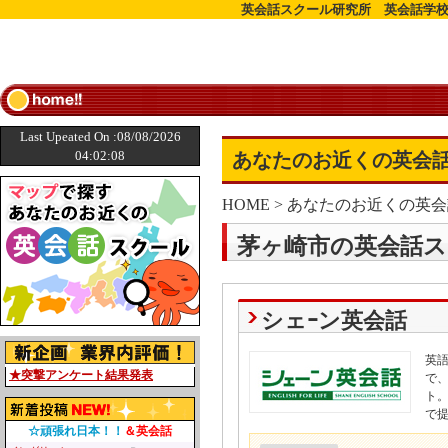
英会話スクール研究所 英会話学校
Last Upeated On :08/08/2026
04:02:08
あなたのお近くの英会話
HOME
>
あなたのお近くの英会
茅ヶ崎市の英会話ス
シェｰン英会話
英
★突撃アンケート結果発表
で
ト
で
☆頑張れ日本！！
＆英会話