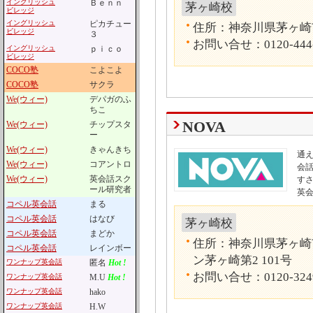
イングリッシュ
Ｂｅｎｎ
茅ヶ崎校
ビレッジ
イングリッシュ
ピカチュー
住所：神奈川県茅ヶ崎市
ビレッジ
３
お問い合せ：0120-444
イングリッシュ
ｐｉｃｏ
ビレッジ
COCO塾
こよこよ
COCO塾
サクラ
We(ウィー)
デパガのふ
ちこ
NOVA
We(ウィー)
チップスタ
ー
We(ウィー)
きゃんきち
通
We(ウィー)
コアントロ
会話
We(ウィー)
英会話スク
す
ール研究者
英
コペル英会話
まる
コペル英会話
はなび
茅ヶ崎校
コペル英会話
まどか
住所：神奈川県茅ヶ崎
コペル英会話
レインボー
ン茅ヶ崎第2 101号
ワンナップ英会話
匿名
Hot !
お問い合せ：0120-324
ワンナップ英会話
M.U
Hot !
ワンナップ英会話
hako
ワンナップ英会話
H.W