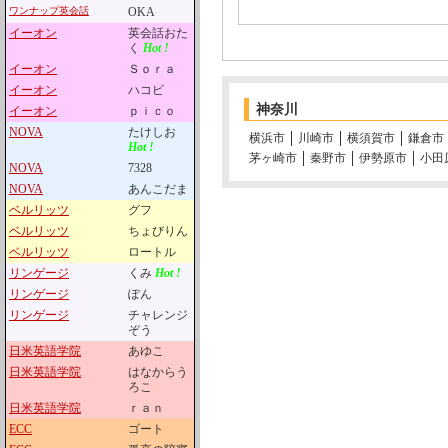
ワンナップ英会話
OKA
イーオン
英会話おた
く
Hot !
イーオン
Ｓｏｒａ
イーオン
ハコビ
神奈川
イーオン
ｐｉｃｏ
NOVA
たけしお
横浜市
川崎市
横須賀市
鎌倉市
Hot !
茅ヶ崎市
秦野市
伊勢原市
小田
NOVA
7328
NOVA
あんこだま
ベルリッツ
グフ
ベルリッツ
ちょびりん
ベルリッツ
ロートル
リンゲージ
くみ
Hot !
リンゲージ
ぽん
リンゲージ
チャレンジ
ぞう
日米英語学院
あゆこ
日米英語学院
はなからう
ろこ
日米英語学院
ｒａｎ
ECC
ゴート