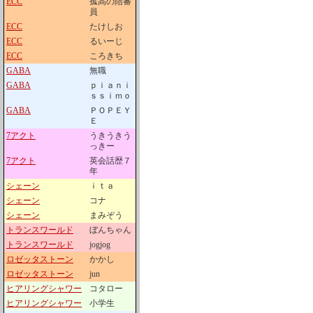
ECC
孤高の陪審
員
ECC
たけしお
ECC
るいーじ
ECC
ころきち
GABA
無職
GABA
ｐｉａｎｉ
ｓｓｉｍｏ
GABA
ＰＯＰＥＹ
Ｅ
7アクト
うきうきう
っきー
7アクト
英会話歴７
年
シェーン
ｉｔａ
シェーン
コナ
シェーン
まみぞう
トランスワールド
ぼんちゃん
トランスワールド
jogjog
ロゼッタストーン
かかし
ロゼッタストーン
jun
ヒアリングシャワー
コタロー
ヒアリングシャワー
小学生