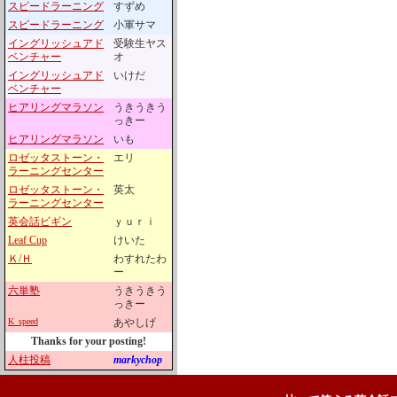
スピードラーニング
すずめ
スピードラーニング
小軍サマ
イングリッシュアド
受験生ヤス
ベンチャー
オ
イングリッシュアド
いけだ
ベンチャー
ヒアリングマラソン
うきうきう
っきー
ヒアリングマラソン
いも
ロゼッタストーン・
エリ
ラーニングセンター
ロゼッタストーン・
英太
ラーニングセンター
英会話ビギン
ｙｕｒｉ
Leaf Cup
けいた
Ｋ/Ｈ
わすれたわ
ー
六単塾
うきうきう
っきー
K_speed
あやしげ
Thanks for your posting!
人柱投稿
markychop