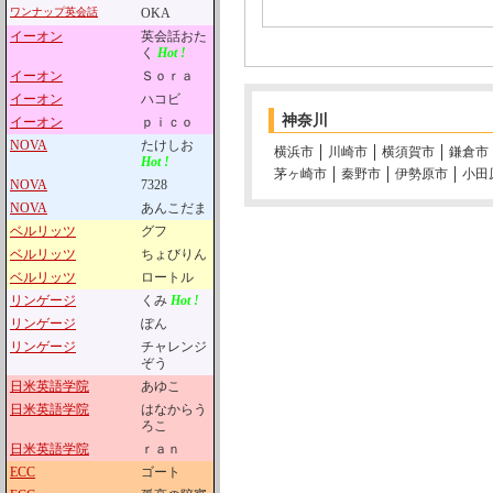
ワンナップ英会話
OKA
イーオン
英会話おた
く
Hot !
イーオン
Ｓｏｒａ
イーオン
ハコビ
神奈川
イーオン
ｐｉｃｏ
NOVA
たけしお
横浜市
川崎市
横須賀市
鎌倉市
Hot !
茅ヶ崎市
秦野市
伊勢原市
小田
NOVA
7328
NOVA
あんこだま
ベルリッツ
グフ
ベルリッツ
ちょびりん
ベルリッツ
ロートル
リンゲージ
くみ
Hot !
リンゲージ
ぽん
リンゲージ
チャレンジ
ぞう
日米英語学院
あゆこ
日米英語学院
はなからう
ろこ
日米英語学院
ｒａｎ
ECC
ゴート