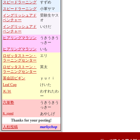
スピードラーニング
すずめ
スピードラーニング
小軍サマ
イングリッシュアド
受験生ヤス
ベンチャー
オ
イングリッシュアド
いけだ
ベンチャー
ヒアリングマラソン
うきうきう
っきー
ヒアリングマラソン
いも
ロゼッタストーン・
エリ
ラーニングセンター
ロゼッタストーン・
英太
ラーニングセンター
英会話ビギン
ｙｕｒｉ
Leaf Cup
けいた
Ｋ/Ｈ
わすれたわ
ー
六単塾
うきうきう
っきー
K_speed
あやしげ
Thanks for your posting!
人柱投稿
markychop