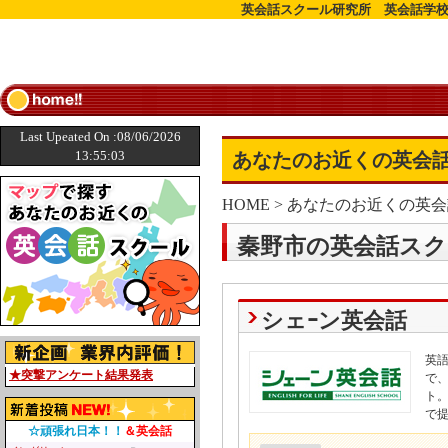
英会話スクール研究所 英会話学校
Last Upeated On :08/06/2026
13:55:03
あなたのお近くの英会話
HOME
>
あなたのお近くの英会
秦野市の英会話スク
シェｰン英会話
英
★突撃アンケート結果発表
で
ト
で
☆頑張れ日本！！
＆英会話