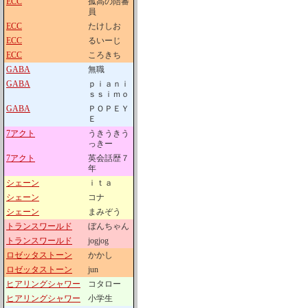
ECC
孤高の陪審
員
ECC
たけしお
ECC
るいーじ
ECC
ころきち
GABA
無職
GABA
ｐｉａｎｉ
ｓｓｉｍｏ
GABA
ＰＯＰＥＹ
Ｅ
7アクト
うきうきう
っきー
7アクト
英会話歴７
年
シェーン
ｉｔａ
シェーン
コナ
シェーン
まみぞう
トランスワールド
ぼんちゃん
トランスワールド
jogjog
ロゼッタストーン
かかし
ロゼッタストーン
jun
ヒアリングシャワー
コタロー
ヒアリングシャワー
小学生