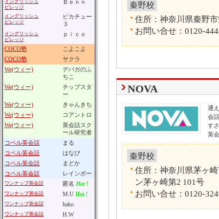
イングリッシュ
Ｂｅｎｎ
秦野校
ビレッジ
イングリッシュ
ピカチュー
住所：神奈川県秦野市栄町
ビレッジ
３
お問い合せ：0120-444
イングリッシュ
ｐｉｃｏ
ビレッジ
COCO塾
こよこよ
COCO塾
サクラ
We(ウィー)
デパガのふ
ちこ
NOVA
We(ウィー)
チップスタ
ー
We(ウィー)
きゃんきち
通
We(ウィー)
コアントロ
会話
We(ウィー)
英会話スク
す
ール研究者
英
コペル英会話
まる
コペル英会話
はなび
秦野校
コペル英会話
まどか
住所：神奈川県茅ヶ崎
コペル英会話
レインボー
ン茅ヶ崎第2 101号
ワンナップ英会話
匿名
Hot !
お問い合せ：0120-324
ワンナップ英会話
M.U
Hot !
ワンナップ英会話
hako
ワンナップ英会話
H.W