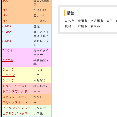
ECC
孤高の陪審
員
ECC
たけしお
愛知
ECC
るいーじ
ECC
ころきち
刈谷市
豊田市
名古屋市
春日井
岡崎市
豊橋市
岩倉市
GABA
無職
GABA
ｐｉａｎｉ
ｓｓｉｍｏ
GABA
ＰＯＰＥＹ
Ｅ
7アクト
うきうきう
っきー
7アクト
英会話歴７
年
シェーン
ｉｔａ
シェーン
コナ
シェーン
まみぞう
トランスワールド
ぼんちゃん
トランスワールド
jogjog
ロゼッタストーン
かかし
ロゼッタストーン
jun
ヒアリングシャワー
コタロー
ヒアリングシャワー
小学生