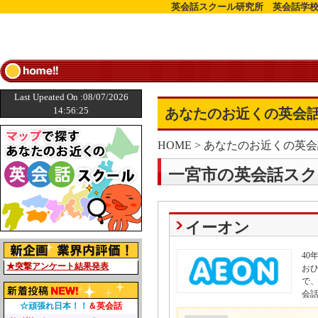
英会話スクール研究所 英会話学校
Last Upeated On :08/07/2026
14:56:25
あなたのお近くの英会話
HOME
>
あなたのお近くの英会
一宮市の英会話スク
イーオン
4
★突撃アンケート結果発表
お
で
会
☆頑張れ日本！！
＆英会話