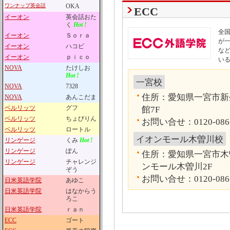
ワンナップ英会話
OKA
ECC
イーオン
英会話おた
く
Hot !
全国
イーオン
Ｓｏｒａ
が
イーオン
ハコビ
な
イーオン
ｐｉｃｏ
い
NOVA
たけしお
Hot !
一宮校
NOVA
7328
住所：愛知県一宮市新
NOVA
あんこだま
ベルリッツ
グフ
館7F
ベルリッツ
ちょびりん
お問い合せ：0120-086
ベルリッツ
ロートル
イオンモール木曽川校
リンゲージ
くみ
Hot !
リンゲージ
ぽん
住所：愛知県一宮市木曽
リンゲージ
チャレンジ
ンモール木曽川2F
ぞう
お問い合せ：0120-086
日米英語学院
あゆこ
日米英語学院
はなからう
ろこ
日米英語学院
ｒａｎ
ECC
ゴート