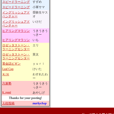
スピードラーニング
すずめ
スピードラーニング
小軍サマ
イングリッシュアド
受験生ヤス
ベンチャー
オ
イングリッシュアド
いけだ
ベンチャー
ヒアリングマラソン
うきうきう
っきー
ヒアリングマラソン
いも
ロゼッタストーン・
エリ
ラーニングセンター
ロゼッタストーン・
英太
ラーニングセンター
英会話ビギン
ｙｕｒｉ
Leaf Cup
けいた
Ｋ/Ｈ
わすれたわ
ー
六単塾
うきうきう
っきー
K_speed
あやしげ
Thanks for your posting!
人柱投稿
markychop