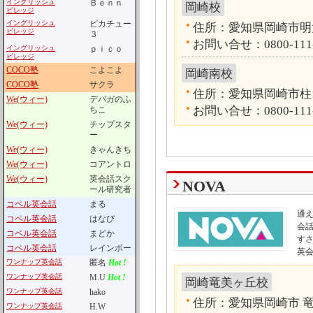
イングリッシュ
Ｂｅｎｎ
岡崎校
ビレッジ
イングリッシュ
ピカチュー
住所：愛知県岡崎市明大
ビレッジ
３
お問い合せ：0800-111
イングリッシュ
ｐｉｃｏ
ビレッジ
COCO塾
こよこよ
岡崎南校
COCO塾
サクラ
住所：愛知県岡崎市柱1丁
We(ウィー)
デパガのふ
お問い合せ：0800-111
ちこ
We(ウィー)
チップスタ
ー
We(ウィー)
きゃんきち
We(ウィー)
コアントロ
We(ウィー)
英会話スク
NOVA
ール研究者
コペル英会話
まる
通
コペル英会話
はなび
会話
コペル英会話
まどか
す
コペル英会話
レインボー
英
ワンナップ英会話
匿名
Hot !
ワンナップ英会話
M.U
Hot !
岡崎竜美ヶ丘校
ワンナップ英会話
hako
住所：愛知県岡崎市 竜美
ワンナップ英会話
H.W