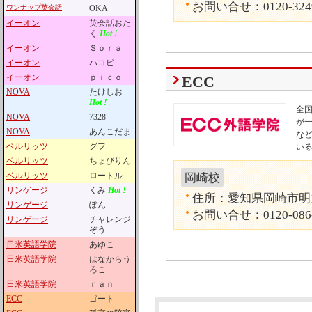
お問い合せ：0120-324
ワンナップ英会話
OKA
イーオン
英会話おた
く
Hot !
イーオン
Ｓｏｒａ
イーオン
ハコビ
イーオン
ｐｉｃｏ
ECC
NOVA
たけしお
Hot !
全国
NOVA
7328
が
NOVA
あんこだま
な
ベルリッツ
グフ
い
ベルリッツ
ちょびりん
ベルリッツ
ロートル
岡崎校
リンゲージ
くみ
Hot !
住所：愛知県岡崎市明大
リンゲージ
ぽん
お問い合せ：0120-086
リンゲージ
チャレンジ
ぞう
日米英語学院
あゆこ
日米英語学院
はなからう
ろこ
日米英語学院
ｒａｎ
ECC
ゴート