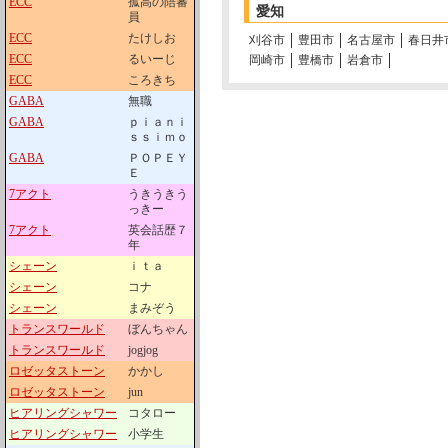
ECC
孤高の陪審
愛知
員
ECC
たけしお
刈谷市
豊田市
名古屋市
春日井
ECC
るいーじ
岡崎市
豊橋市
岩倉市
ECC
ころきち
GABA
無職
GABA
ｐｉａｎｉ
ｓｓｉｍｏ
GABA
ＰＯＰＥＹ
Ｅ
7アクト
うきうきう
っきー
7アクト
英会話歴７
年
シェーン
ｉｔａ
シェーン
コナ
シェーン
まみぞう
トランスワールド
ぼんちゃん
トランスワールド
jogjog
ロゼッタストーン
かかし
ロゼッタストーン
jun
ヒアリングシャワー
コタロー
ヒアリングシャワー
小学生