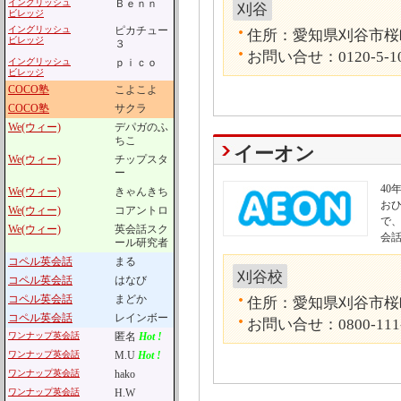
イングリッシュ
Ｂｅｎｎ
刈谷
ビレッジ
イングリッシュ
ピカチュー
住所：愛知県刈谷市桜町1
ビレッジ
３
お問い合せ：0120-5-1
イングリッシュ
ｐｉｃｏ
ビレッジ
COCO塾
こよこよ
COCO塾
サクラ
We(ウィー)
デパガのふ
ちこ
イーオン
We(ウィー)
チップスタ
ー
4
We(ウィー)
きゃんきち
お
We(ウィー)
コアントロ
で
We(ウィー)
英会話スク
会
ール研究者
コペル英会話
まる
刈谷校
コペル英会話
はなび
コペル英会話
まどか
住所：愛知県刈谷市桜町
コペル英会話
レインボー
お問い合せ：0800-111
ワンナップ英会話
匿名
Hot !
ワンナップ英会話
M.U
Hot !
ワンナップ英会話
hako
ワンナップ英会話
H.W