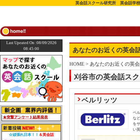
英会話スクール研究所 英会話学校
Last Upeated On :08/09/2026
08:45:00
あなたのお近くの英会話
HOME
>
あなたのお近くの英会
刈谷市の英会話スク
ベルリッツ
ベ
★突撃アンケート結果発表
な
を
い
☆頑張れ日本！！
＆英会話