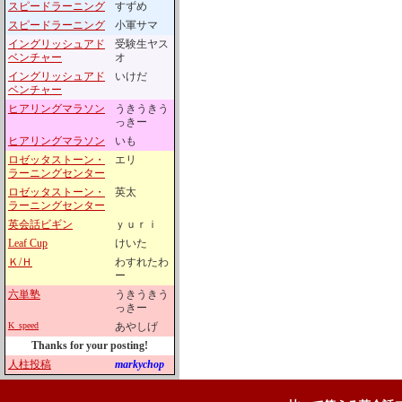
スピードラーニング
すずめ
スピードラーニング
小軍サマ
イングリッシュアド
受験生ヤス
ベンチャー
オ
イングリッシュアド
いけだ
ベンチャー
ヒアリングマラソン
うきうきう
っきー
ヒアリングマラソン
いも
ロゼッタストーン・
エリ
ラーニングセンター
ロゼッタストーン・
英太
ラーニングセンター
英会話ビギン
ｙｕｒｉ
Leaf Cup
けいた
Ｋ/Ｈ
わすれたわ
ー
六単塾
うきうきう
っきー
K_speed
あやしげ
Thanks for your posting!
人柱投稿
markychop