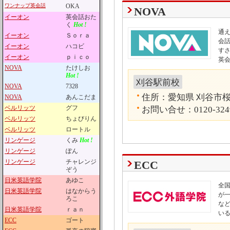
ワンナップ英会話
OKA
NOVA
イーオン
英会話おた
く
Hot !
通
イーオン
Ｓｏｒａ
会話
イーオン
ハコビ
す
イーオン
ｐｉｃｏ
英
NOVA
たけしお
Hot !
刈谷駅前校
NOVA
7328
住所：愛知県 刈谷市桜
NOVA
あんこだま
ベルリッツ
グフ
お問い合せ：0120-324
ベルリッツ
ちょびりん
ベルリッツ
ロートル
リンゲージ
くみ
Hot !
リンゲージ
ぽん
リンゲージ
チャレンジ
ECC
ぞう
日米英語学院
あゆこ
全国
日米英語学院
はなからう
が
ろこ
な
日米英語学院
ｒａｎ
い
ECC
ゴート