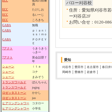
ECC
孤高の陪審
バロー刈谷校
員
ECC
たけしお
住所：愛知県刈谷市若松
ECC
るいーじ
ー刈谷店2F
ECC
ころきち
お問い合せ：0120-086
GABA
無職
GABA
ｐｉａｎｉ
ｓｓｉｍｏ
GABA
ＰＯＰＥＹ
Ｅ
7アクト
うきうきう
っきー
7アクト
英会話歴７
愛知
年
シェーン
ｉｔａ
刈谷市
豊田市
名古屋市
春日井
シェーン
コナ
岡崎市
豊橋市
岩倉市
シェーン
まみぞう
トランスワールド
ぼんちゃん
トランスワールド
jogjog
ロゼッタストーン
かかし
ロゼッタストーン
jun
ヒアリングシャワー
コタロー
ヒアリングシャワー
小学生