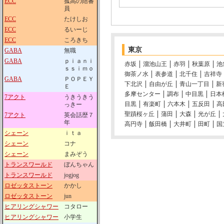
ECC
孤高の陪審
員
ECC
たけしお
ECC
るいーじ
ECC
ころきち
東京
GABA
無職
GABA
ｐｉａｎｉ
赤坂
溜池山王
赤羽
秋葉原
池
ｓｓｉｍｏ
御茶ノ水
表参道
北千住
吉祥寺
GABA
ＰＯＰＥＹ
下北沢
自由が丘
青山一丁目
新
Ｅ
多摩センター
調布
中目黒
日本
7アクト
うきうきう
目黒
有楽町
六本木
五反田
高
っきー
聖蹟桜ヶ丘
蒲田
大森
光が丘
7アクト
英会話歴７
年
高円寺
飯田橋
大井町
田町
国
シェーン
ｉｔａ
シェーン
コナ
シェーン
まみぞう
トランスワールド
ぼんちゃん
トランスワールド
jogjog
ロゼッタストーン
かかし
ロゼッタストーン
jun
ヒアリングシャワー
コタロー
ヒアリングシャワー
小学生