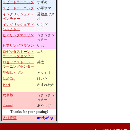
スピードラーニング
すずめ
スピードラーニング
小軍サマ
イングリッシュアド
受験生ヤス
ベンチャー
オ
イングリッシュアド
いけだ
ベンチャー
ヒアリングマラソン
うきうきう
っきー
ヒアリングマラソン
いも
ロゼッタストーン・
エリ
ラーニングセンター
ロゼッタストーン・
英太
ラーニングセンター
英会話ビギン
ｙｕｒｉ
Leaf Cup
けいた
Ｋ/Ｈ
わすれたわ
ー
六単塾
うきうきう
っきー
K_speed
あやしげ
Thanks for your posting!
人柱投稿
markychop