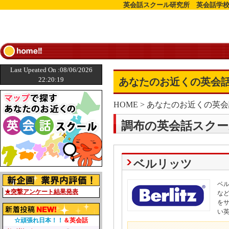
英会話スクール研究所 英会話学校
Last Upeated On :08/06/2026
22:20:19
あなたのお近くの英会話
HOME
>
あなたのお近くの英会
調布の英会話スクー
ベルリッツ
ベ
★突撃アンケート結果発表
な
を
い
☆頑張れ日本！！
＆英会話