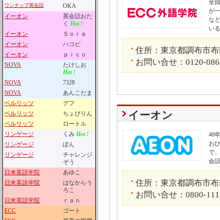
全国
ワンナップ英会話
OKA
が
イーオン
英会話おた
な
く
Hot !
い
イーオン
Ｓｏｒａ
イーオン
ハコビ
住所：東京都調布市布田1
イーオン
ｐｉｃｏ
お問い合せ：0120-086
NOVA
たけしお
Hot !
NOVA
7328
NOVA
あんこだま
ベルリッツ
グフ
イーオン
ベルリッツ
ちょびりん
ベルリッツ
ロートル
リンゲージ
くみ
Hot !
4
お
リンゲージ
ぽん
で
リンゲージ
チャレンジ
会
ぞう
日米英語学院
あゆこ
住所：東京都調布市布田1
日米英語学院
はなからう
ろこ
お問い合せ：0800-111
日米英語学院
ｒａｎ
ECC
ゴート