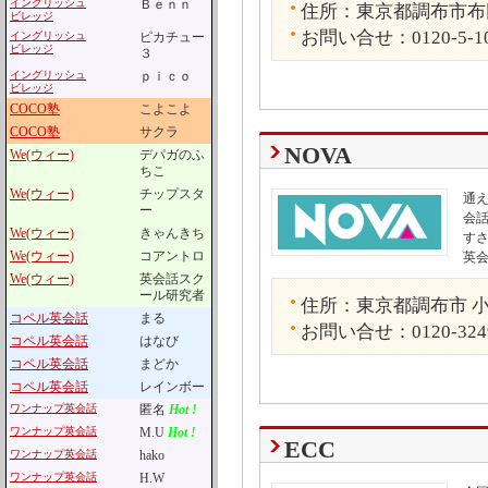
イングリッシュ
Ｂｅｎｎ
住所：東京都調布市布田4
ビレッジ
お問い合せ：0120-5-1
イングリッシュ
ピカチュー
ビレッジ
３
イングリッシュ
ｐｉｃｏ
ビレッジ
COCO塾
こよこよ
COCO塾
サクラ
NOVA
We(ウィー)
デパガのふ
ちこ
We(ウィー)
チップスタ
通
ー
会話
We(ウィー)
きゃんきち
す
We(ウィー)
コアントロ
英
We(ウィー)
英会話スク
ール研究者
住所：東京都調布市 小島
コペル英会話
まる
お問い合せ：0120-324
コペル英会話
はなび
コペル英会話
まどか
コペル英会話
レインボー
ワンナップ英会話
匿名
Hot !
ワンナップ英会話
M.U
Hot !
ECC
ワンナップ英会話
hako
ワンナップ英会話
H.W