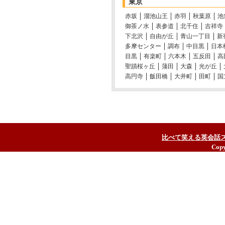
東京
赤坂
溜池山王
赤羽
秋葉原
池
御茶ノ水
表参道
北千住
吉祥寺
下北沢
自由が丘
青山一丁目
新
多摩センター
調布
中目黒
日本
目黒
有楽町
六本木
五反田
高
聖蹟桜ヶ丘
蒲田
大森
光が丘
高円寺
飯田橋
大井町
田町
国
比べて笑える英会話
Copy