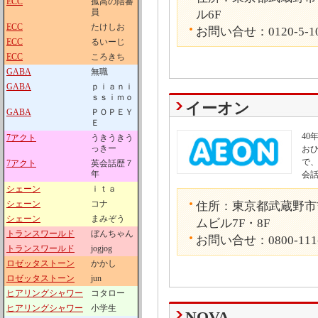
ECC
孤高の陪審
員
ル6F
ECC
たけしお
お問い合せ：0120-5-1
ECC
るいーじ
ECC
ころきち
GABA
無職
GABA
ｐｉａｎｉ
ｓｓｉｍｏ
イーオン
GABA
ＰＯＰＥＹ
Ｅ
4
7アクト
うきうきう
っきー
お
で
7アクト
英会話歴７
年
会
シェーン
ｉｔａ
シェーン
コナ
住所：東京都武蔵野市吉
シェーン
まみぞう
ムビル7F・8F
トランスワールド
ぼんちゃん
お問い合せ：0800-111
トランスワールド
jogjog
ロゼッタストーン
かかし
ロゼッタストーン
jun
ヒアリングシャワー
コタロー
ヒアリングシャワー
小学生
NOVA