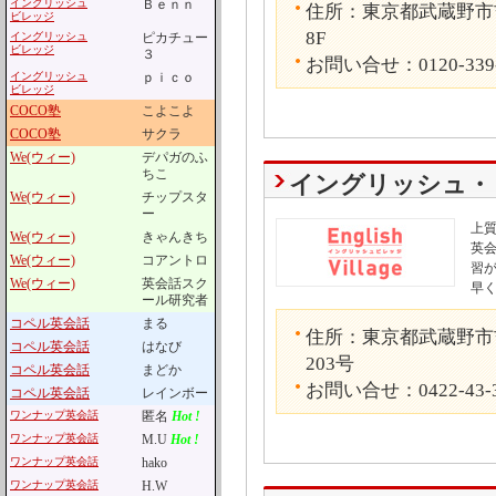
イングリッシュ
Ｂｅｎｎ
住所：東京都武蔵野市吉祥寺本町
ビレッジ
8F
イングリッシュ
ピカチュー
ビレッジ
３
お問い合せ：0120-339
イングリッシュ
ｐｉｃｏ
ビレッジ
COCO塾
こよこよ
COCO塾
サクラ
We(ウィー)
デパガのふ
ちこ
イングリッシュ・
We(ウィー)
チップスタ
ー
上
We(ウィー)
きゃんきち
英
We(ウィー)
コアントロ
習
We(ウィー)
英会話スク
早
ール研究者
コペル英会話
まる
住所：東京都武蔵野市吉
コペル英会話
はなび
203号
コペル英会話
まどか
お問い合せ：0422-43-3
コペル英会話
レインボー
ワンナップ英会話
匿名
Hot !
ワンナップ英会話
M.U
Hot !
ワンナップ英会話
hako
ワンナップ英会話
H.W