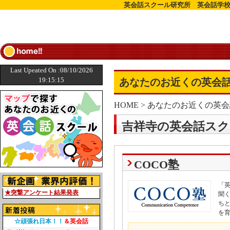
英会話スクール研究所 英会話学校
Last Upeated On :08/10/2026
19:15:15
あなたのお近くの英会話
HOME
>
あなたのお近くの英会
吉祥寺の英会話スク
COCO塾
「
★突撃アンケート結果発表
聞
ち
を
☆頑張れ日本！！
＆英会話