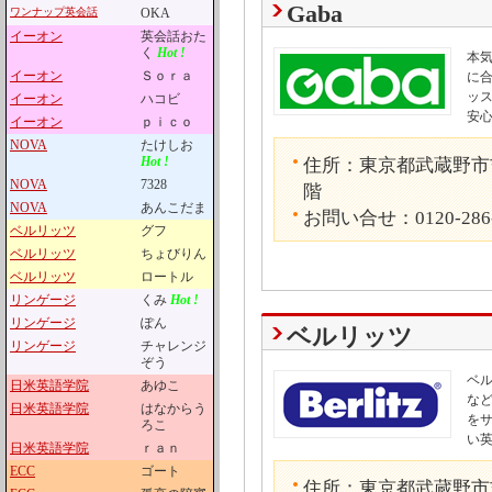
Gaba
ワンナップ英会話
OKA
イーオン
英会話おた
く
Hot !
本
イーオン
Ｓｏｒａ
に
ッ
イーオン
ハコビ
安
イーオン
ｐｉｃｏ
NOVA
たけしお
Hot !
住所：東京都武蔵野市吉
NOVA
7328
階
NOVA
あんこだま
お問い合せ：0120-286
ベルリッツ
グフ
ベルリッツ
ちょびりん
ベルリッツ
ロートル
リンゲージ
くみ
Hot !
リンゲージ
ぽん
ベルリッツ
リンゲージ
チャレンジ
ぞう
ベ
日米英語学院
あゆこ
な
日米英語学院
はなからう
を
ろこ
い
日米英語学院
ｒａｎ
ECC
ゴート
住所：東京都武蔵野市吉