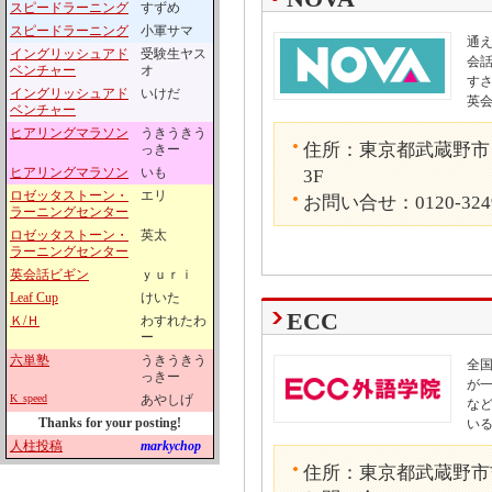
スピードラーニング
すずめ
スピードラーニング
小軍サマ
通
イングリッシュアド
受験生ヤス
会話
ベンチャー
オ
す
イングリッシュアド
いけだ
英
ベンチャー
ヒアリングマラソン
うきうきう
住所：東京都武蔵野市 吉
っきー
ヒアリングマラソン
いも
3F
ロゼッタストーン・
エリ
お問い合せ：0120-324
ラーニングセンター
ロゼッタストーン・
英太
ラーニングセンター
英会話ビギン
ｙｕｒｉ
Leaf Cup
けいた
ECC
Ｋ/Ｈ
わすれたわ
ー
六単塾
うきうきう
全国
っきー
が
K_speed
あやしげ
な
Thanks for your posting!
い
人柱投稿
markychop
住所：東京都武蔵野市吉祥