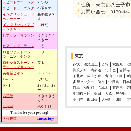
スピードラーニング
すずめ
住所：東京都八王子市旭町
スピードラーニング
小軍サマ
お問い合せ：0120-444
イングリッシュアド
受験生ヤス
ベンチャー
オ
イングリッシュアド
いけだ
ベンチャー
ヒアリングマラソン
うきうきう
っきー
ヒアリングマラソン
いも
ロゼッタストーン・
エリ
東京
ラーニングセンター
ロゼッタストーン・
英太
赤坂
溜池山王
赤羽
秋葉原
池
ラーニングセンター
御茶ノ水
表参道
北千住
吉祥寺
英会話ビギン
ｙｕｒｉ
下北沢
自由が丘
青山一丁目
新
Leaf Cup
けいた
多摩センター
調布
中目黒
日本
Ｋ/Ｈ
わすれたわ
目黒
有楽町
六本木
五反田
高
ー
聖蹟桜ヶ丘
蒲田
大森
光が丘
六単塾
うきうきう
高円寺
飯田橋
大井町
田町
国
っきー
K_speed
あやしげ
Thanks for your posting!
人柱投稿
markychop