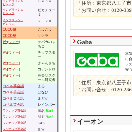
イングリッシュ
Ｂｅｎｎ
住所：東京都八王子市旭
ビレッジ
お問い合せ：0120-339
イングリッシュ
ピカチュー
ビレッジ
３
イングリッシュ
ｐｉｃｏ
ビレッジ
COCO塾
こよこよ
COCO塾
サクラ
Gaba
We(ウィー)
デパガのふ
ちこ
We(ウィー)
チップスタ
本
ー
に
We(ウィー)
きゃんきち
ッ
We(ウィー)
コアントロ
安
We(ウィー)
英会話スク
ール研究者
住所：東京都八王子市旭
コペル英会話
まる
お問い合せ：0120-286
コペル英会話
はなび
コペル英会話
まどか
コペル英会話
レインボー
ワンナップ英会話
匿名
Hot !
ワンナップ英会話
M.U
Hot !
イーオン
ワンナップ英会話
hako
ワンナップ英会話
H.W