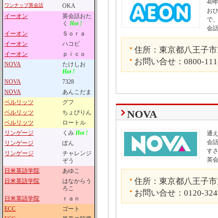
4
ワンナップ英会話
OKA
お
イーオン
英会話おた
で
く
Hot !
会
イーオン
Ｓｏｒａ
イーオン
ハコビ
住所：東京都八王子市旭
イーオン
ｐｉｃｏ
お問い合せ：0800-111
NOVA
たけしお
Hot !
NOVA
7328
NOVA
あんこだま
ベルリッツ
グフ
NOVA
ベルリッツ
ちょびりん
ベルリッツ
ロートル
リンゲージ
くみ
Hot !
通
会話
リンゲージ
ぽん
す
リンゲージ
チャレンジ
英
ぞう
日米英語学院
あゆこ
住所：東京都八王子市旭
日米英語学院
はなからう
ろこ
お問い合せ：0120-324
日米英語学院
ｒａｎ
ECC
ゴート