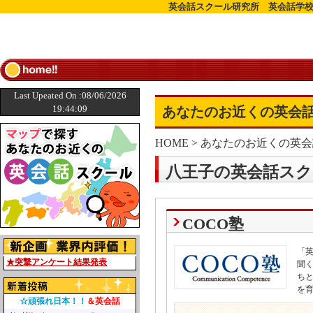
英会話スクール研究所 英会話学校
Last Upeated On :08/06/2026
19:44:09
あなたのお近くの英会話
HOME
>
あなたのお近くの英会
八王子の英会話スク
COCO塾
「
★突撃アンケート結果発表
聞
ち
を
☆頑張れ日本！！
＆英会話