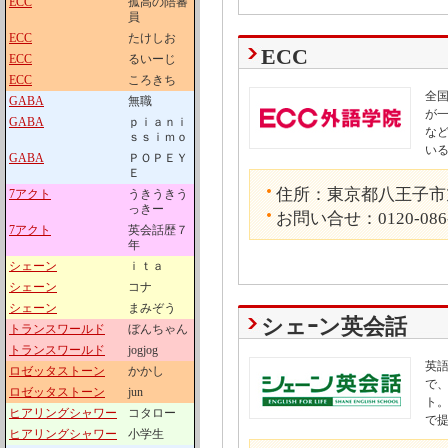
ECC
孤高の陪審
員
ECC
たけしお
ECC
ECC
るいーじ
ECC
ころきち
全国
GABA
無職
が
GABA
ｐｉａｎｉ
な
ｓｓｉｍｏ
い
GABA
ＰＯＰＥＹ
Ｅ
住所：東京都八王子市旭
7アクト
うきうきう
っきー
お問い合せ：0120-086
7アクト
英会話歴７
年
シェーン
ｉｔａ
シェーン
コナ
シェーン
まみぞう
シェｰン英会話
トランスワールド
ぼんちゃん
トランスワールド
jogjog
英
ロゼッタストーン
かかし
で
ロゼッタストーン
jun
ト
ヒアリングシャワー
コタロー
で
ヒアリングシャワー
小学生