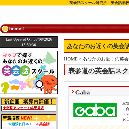
英会話スクール研究所 英会話学校
Last Upeated On :08/08/2026
15:50:36
あなたのお近くの英会話
HOME
>
あなたのお近くの英会
表参道の英会話スク
Gaba
本
★突撃アンケート結果発表
に
ッ
安
☆頑張れ日本！！
＆英会話