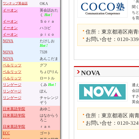
「
ワンナップ英会話
OKA
聞
イーオン
英会話おた
ち
く
Hot !
を
イーオン
Ｓｏｒａ
イーオン
ハコビ
住所：東京都港区南青山5-
イーオン
ｐｉｃｏ
お問い合せ：0120-339
NOVA
たけしお
Hot !
NOVA
7328
NOVA
あんこだま
ベルリッツ
グフ
NOVA
ベルリッツ
ちょびりん
ベルリッツ
ロートル
リンゲージ
くみ
Hot !
通
会話
リンゲージ
ぽん
す
リンゲージ
チャレンジ
英
ぞう
日米英語学院
あゆこ
住所：東京都港区 南青山
日米英語学院
はなからう
ろこ
お問い合せ：0120-324
日米英語学院
ｒａｎ
ECC
ゴート