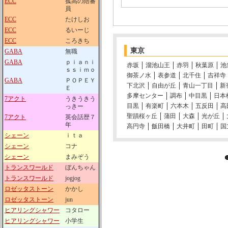
ECC
孤高の陪審
員
ECC
たけしお
ECC
るいーじ
ECC
ころきち
東京
GABA
無職
GABA
ｐｉａｎｉ
赤坂
溜池山王
赤羽
秋葉原
池
ｓｓｉｍｏ
御茶ノ水
表参道
北千住
吉祥寺
GABA
ＰＯＰＥＹ
下北沢
自由が丘
青山一丁目
新
Ｅ
多摩センター
調布
中目黒
日本
7アクト
うきうきう
目黒
有楽町
六本木
五反田
高
っきー
聖蹟桜ヶ丘
蒲田
大森
光が丘
7アクト
英会話歴７
年
高円寺
飯田橋
大井町
田町
国
シェーン
ｉｔａ
シェーン
コナ
シェーン
まみぞう
トランスワールド
ぼんちゃん
トランスワールド
jogjog
ロゼッタストーン
かかし
ロゼッタストーン
jun
ヒアリングシャワー
コタロー
ヒアリングシャワー
小学生