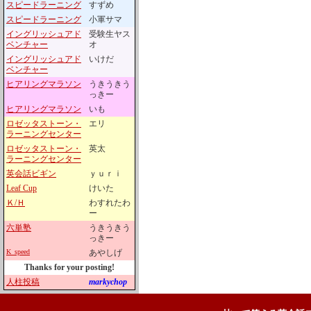
スピードラーニング
すずめ
スピードラーニング
小軍サマ
イングリッシュアド
受験生ヤス
ベンチャー
オ
イングリッシュアド
いけだ
ベンチャー
ヒアリングマラソン
うきうきう
っきー
ヒアリングマラソン
いも
ロゼッタストーン・
エリ
ラーニングセンター
ロゼッタストーン・
英太
ラーニングセンター
英会話ビギン
ｙｕｒｉ
Leaf Cup
けいた
Ｋ/Ｈ
わすれたわ
ー
六単塾
うきうきう
っきー
K_speed
あやしげ
Thanks for your posting!
人柱投稿
markychop