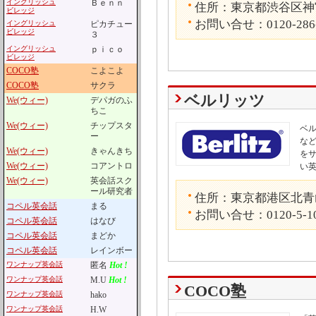
イングリッシュ
Ｂｅｎｎ
住所：東京都渋谷区神宮
ビレッジ
お問い合せ：0120-286
イングリッシュ
ピカチュー
ビレッジ
３
イングリッシュ
ｐｉｃｏ
ビレッジ
COCO塾
こよこよ
COCO塾
サクラ
ベルリッツ
We(ウィー)
デパガのふ
ちこ
We(ウィー)
チップスタ
ベ
ー
な
We(ウィー)
きゃんきち
を
We(ウィー)
コアントロ
い
We(ウィー)
英会話スク
ール研究者
住所：東京都港区北青山3
コペル英会話
まる
お問い合せ：0120-5-1
コペル英会話
はなび
コペル英会話
まどか
コペル英会話
レインボー
ワンナップ英会話
匿名
Hot !
ワンナップ英会話
M.U
Hot !
COCO塾
ワンナップ英会話
hako
ワンナップ英会話
H.W