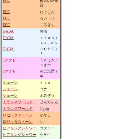
ECC
孤高の陪審
員
ECC
たけしお
ECC
るいーじ
ECC
ころきち
GABA
無職
GABA
ｐｉａｎｉ
ｓｓｉｍｏ
GABA
ＰＯＰＥＹ
Ｅ
7アクト
うきうきう
っきー
7アクト
英会話歴７
年
シェーン
ｉｔａ
シェーン
コナ
シェーン
まみぞう
トランスワールド
ぼんちゃん
トランスワールド
jogjog
ロゼッタストーン
かかし
ロゼッタストーン
jun
ヒアリングシャワー
コタロー
ヒアリングシャワー
小学生