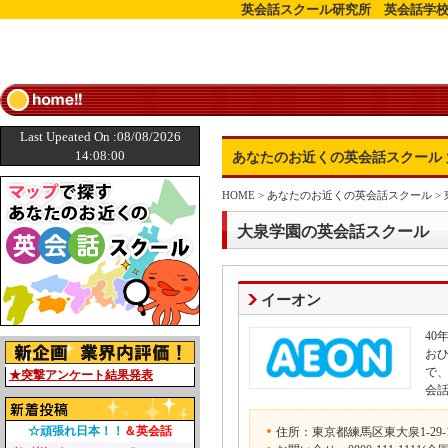
英会話スクール研究所 英会話学校
Last Upeated On :08/08/2026
14:08:00
あなたのお近くの英会話スクール 
HOME
>
あなたのお近くの英会話スクール
>
大泉学園の英会話スクール
イーオン
4
お
で
★突撃アンケート結果発表
会
☆頑張れ日本！！
＆英会話
住所：東京都練馬区東大泉1-29-1