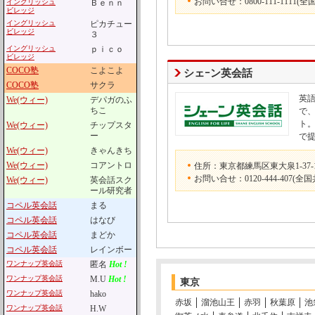
お問い合せ：0800-111-1111(全
イングリッシュ
Ｂｅｎｎ
ビレッジ
イングリッシュ
ピカチュー
ビレッジ
３
イングリッシュ
ｐｉｃｏ
ビレッジ
COCO塾
こよこよ
シェｰン英会話
COCO塾
サクラ
英
We(ウィー)
デパガのふ
ちこ
で
ト
We(ウィー)
チップスタ
ー
で
We(ウィー)
きゃんきち
We(ウィー)
コアントロ
住所：東京都練馬区東大泉1-37-1
お問い合せ：0120-444-407(全国
We(ウィー)
英会話スク
ール研究者
コペル英会話
まる
コペル英会話
はなび
コペル英会話
まどか
コペル英会話
レインボー
ワンナップ英会話
匿名
Hot !
ワンナップ英会話
M.U
Hot !
東京
ワンナップ英会話
hako
赤坂
溜池山王
赤羽
秋葉原
池
ワンナップ英会話
H.W