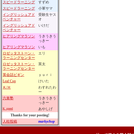
スピードラーニング
すずめ
スピードラーニング
小軍サマ
イングリッシュアド
受験生ヤス
ベンチャー
オ
イングリッシュアド
いけだ
ベンチャー
ヒアリングマラソン
うきうきう
っきー
ヒアリングマラソン
いも
ロゼッタストーン・
エリ
ラーニングセンター
ロゼッタストーン・
英太
ラーニングセンター
英会話ビギン
ｙｕｒｉ
Leaf Cup
けいた
Ｋ/Ｈ
わすれたわ
ー
六単塾
うきうきう
っきー
K_speed
あやしげ
Thanks for your posting!
人柱投稿
markychop