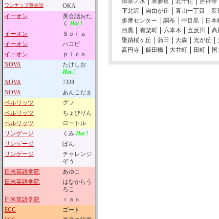
御茶ノ水
表参道
北千住
吉祥寺
ワンナップ英会話
OKA
下北沢
自由が丘
青山一丁目
新
イーオン
英会話おた
多摩センター
調布
中目黒
日本
く
Hot !
目黒
有楽町
六本木
五反田
高
イーオン
Ｓｏｒａ
聖蹟桜ヶ丘
蒲田
大森
光が丘
イーオン
ハコビ
高円寺
飯田橋
大井町
田町
国
イーオン
ｐｉｃｏ
NOVA
たけしお
Hot !
NOVA
7328
NOVA
あんこだま
ベルリッツ
グフ
ベルリッツ
ちょびりん
ベルリッツ
ロートル
リンゲージ
くみ
Hot !
リンゲージ
ぽん
リンゲージ
チャレンジ
ぞう
日米英語学院
あゆこ
日米英語学院
はなからう
ろこ
日米英語学院
ｒａｎ
ECC
ゴート