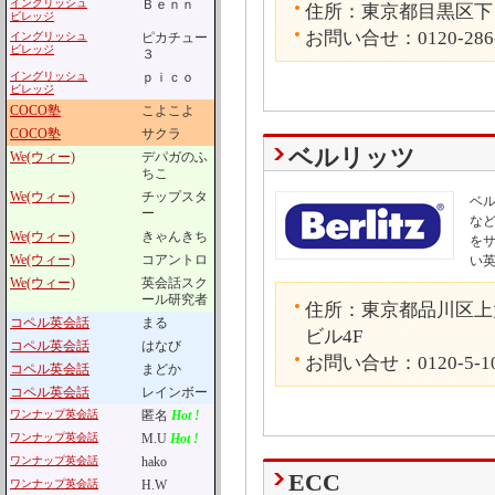
イングリッシュ
Ｂｅｎｎ
住所：東京都目黒区下目黒
ビレッジ
お問い合せ：0120-286
イングリッシュ
ピカチュー
ビレッジ
３
イングリッシュ
ｐｉｃｏ
ビレッジ
COCO塾
こよこよ
COCO塾
サクラ
ベルリッツ
We(ウィー)
デパガのふ
ちこ
We(ウィー)
チップスタ
ベ
ー
な
We(ウィー)
きゃんきち
を
We(ウィー)
コアントロ
い
We(ウィー)
英会話スク
ール研究者
住所：東京都品川区上大
コペル英会話
まる
ビル4F
コペル英会話
はなび
お問い合せ：0120-5-1
コペル英会話
まどか
コペル英会話
レインボー
ワンナップ英会話
匿名
Hot !
ワンナップ英会話
M.U
Hot !
ワンナップ英会話
hako
ECC
ワンナップ英会話
H.W