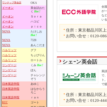
ワンナップ英会話
OKA
全国
イーオン
英会話おた
が
く
Hot !
な
イーオン
Ｓｏｒａ
い
イーオン
ハコビ
イーオン
ｐｉｃｏ
住所：東京都品川区上大崎
NOVA
たけしお
Hot !
お問い合せ：0120-086
NOVA
7328
NOVA
あんこだま
ベルリッツ
グフ
ベルリッツ
ちょびりん
ベルリッツ
ロートル
シェｰン英会話
リンゲージ
くみ
Hot !
リンゲージ
ぽん
英
リンゲージ
チャレンジ
で
ぞう
ト
日米英語学院
あゆこ
で
日米英語学院
はなからう
ろこ
住所：東京都品川区上大崎
日米英語学院
ｒａｎ
お問い合せ：0120-444
ECC
ゴート