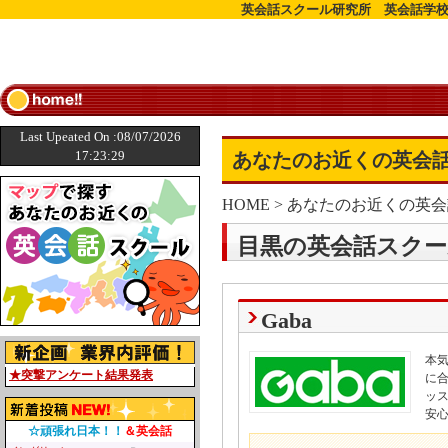
英会話スクール研究所 英会話学校
Last Upeated On :08/07/2026
17:23:29
あなたのお近くの英会話
HOME
>
あなたのお近くの英会
目黒の英会話スクー
Gaba
本
★突撃アンケート結果発表
に
ッ
安
☆頑張れ日本！！
＆英会話