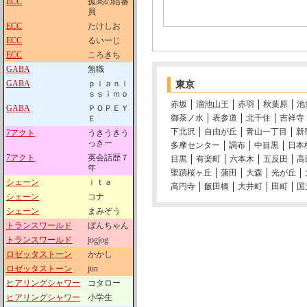
ECC
孤高の陪審
員
ECC
たけしお
ECC
るいーじ
ECC
ころきち
GABA
無職
GABA
ｐｉａｎｉ
東京
ｓｓｉｍｏ
赤坂
溜池山王
赤羽
秋葉原
池
GABA
ＰＯＰＥＹ
御茶ノ水
表参道
北千住
吉祥寺
Ｅ
下北沢
自由が丘
青山一丁目
新
7アクト
うきうきう
っきー
多摩センター
調布
中目黒
日本
7アクト
英会話歴７
目黒
有楽町
六本木
五反田
高
年
聖蹟桜ヶ丘
蒲田
大森
光が丘
シェーン
ｉｔａ
高円寺
飯田橋
大井町
田町
国
シェーン
コナ
シェーン
まみぞう
トランスワールド
ぼんちゃん
トランスワールド
jogjog
ロゼッタストーン
かかし
ロゼッタストーン
jun
ヒアリングシャワー
コタロー
ヒアリングシャワー
小学生