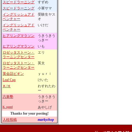
スピードラーニング
すずめ
スピードラーニング
小軍サマ
イングリッシュアド
受験生ヤス
ベンチャー
オ
イングリッシュアド
いけだ
ベンチャー
ヒアリングマラソン
うきうきう
っきー
ヒアリングマラソン
いも
ロゼッタストーン・
エリ
ラーニングセンター
ロゼッタストーン・
英太
ラーニングセンター
英会話ビギン
ｙｕｒｉ
Leaf Cup
けいた
Ｋ/Ｈ
わすれたわ
ー
六単塾
うきうきう
っきー
K_speed
あやしげ
Thanks for your posting!
人柱投稿
markychop